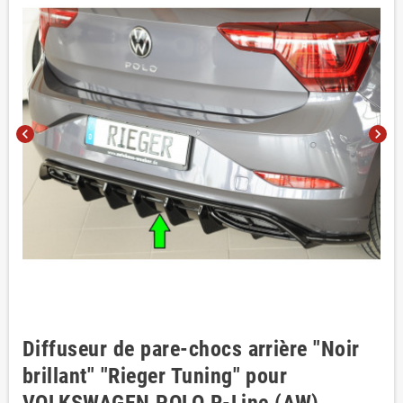
chevron_left
chevron_right
Diffuseur de pare-chocs arrière "Noir
brillant" "Rieger Tuning" pour