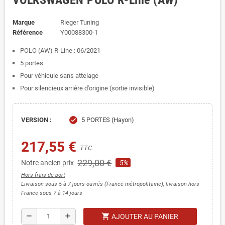
VOLKSWAGEN POLO R-Line (AW)
Marque
Rieger Tuning
Référence
Y00088300-1
POLO (AW) R-Line : 06/2021-
5 portes
Pour véhicule sans attelage
Pour silencieux arrière d'origine (sortie invisible)
VERSION :
5 PORTES (Hayon)
check
217,55 €
TTC
229,00 €
Notre ancien prix
-5%
Hors frais de port
Livraison sous 5 à 7 jours ouvrés (France métropolitaine), livraison hors
France sous 7 à 14 jours
shopping_cart
remove
add
AJOUTER AU PANIER