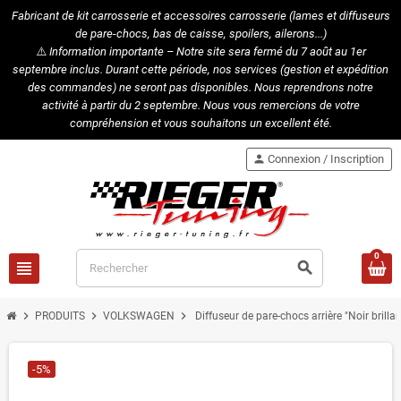
Fabricant de kit carrosserie et accessoires carrosserie (lames et diffuseurs
de pare-chocs, bas de caisse, spoilers, ailerons...)
⚠️
Information importante – Notre site sera fermé du 7 août au 1er
septembre inclus. Durant cette période, nos services (gestion et expédition
des commandes) ne seront pas disponibles. Nous reprendrons notre
activité à partir du 2 septembre. Nous vous remercions de votre
compréhension et vous souhaitons un excellent été.
person
Connexion / Inscription
0
view_headline
search
chevron_right
chevron_right
chevron_right
PRODUITS
VOLKSWAGEN
Diffuseur de pare-chocs arrière "Noir bri
-5%