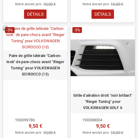
10,00 €
10,00 €
Notre ancien prix
Notre ancien prix
DÉTAILS
DÉTAILS
-5%
-5%
Paire de grille latérale "Carbon-
look" de pare-chocs avant "Rieger
Tuning" pour VOLKSWAGEN
SCIROCCO (13)
Grille d'aération droit "noir brillant"
"Rieger Tuning" pour
VOLKSWAGEN GOLF 6
Y00099786
Y00088004
9,50 €
9,50 €
10,00 €
10,00 €
Notre ancien prix
Notre ancien prix