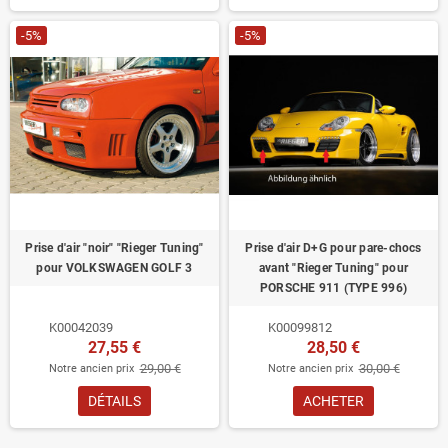
-5%
-5%
Prise d'air "noir" "Rieger Tuning"
Prise d'air D+G pour pare-chocs
pour VOLKSWAGEN GOLF 3
avant "Rieger Tuning" pour
PORSCHE 911 (TYPE 996)
K00042039
K00099812
27,55 €
28,50 €
29,00 €
30,00 €
Notre ancien prix
Notre ancien prix
DÉTAILS
ACHETER