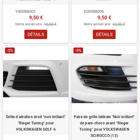
Y00088002
K00088009
9,50 €
9,50 €
10,00 €
10,00 €
Notre ancien prix
Notre ancien prix
DÉTAILS
DÉTAILS
-5%
-5%
Grille d'aération droit "noir brillant"
Paire de grille latérale "Noir brillant"
"Rieger Tuning" pour
de pare-chocs avant "Rieger
VOLKSWAGEN GOLF 6
Tuning" pour VOLKSWAGEN
SCIROCCO (13)