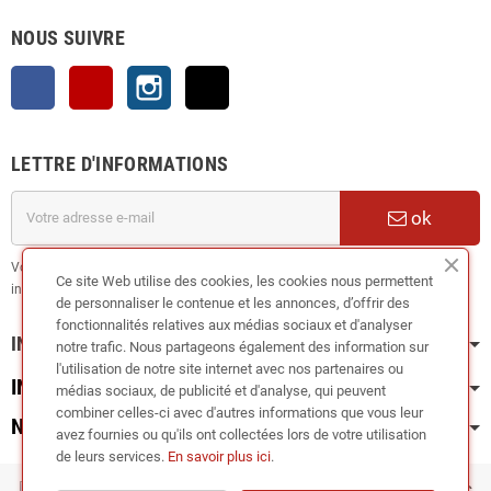
NOUS SUIVRE
Facebook
YouTube
Instagram
TikTok
LETTRE D'INFORMATIONS
ok
Vous pouvez vous désinscrire à tout moment. Vous trouverez pour cela nos
Ce site Web utilise des cookies, les cookies nous permettent
informations de contact dans les conditions d'utilisation du site.
de personnaliser le contenue et les annonces, d’offrir des
fonctionnalités relatives aux médias sociaux et d'analyser
INFORMATION
notre trafic. Nous partageons également des information sur
l'utilisation de notre site internet avec nos partenaires ou
INFOS PRATIQUES
médias sociaux, de publicité et d'analyse, qui peuvent
combiner celles-ci avec d'autres informations que vous leur
NOS CATÉGORIES
avez fournies ou qu'ils ont collectées lors de votre utilisation
de leurs services.
En savoir plus ici
.
Copyright © 2024
RIEGER TUNING France • TUNEDYNAMIC