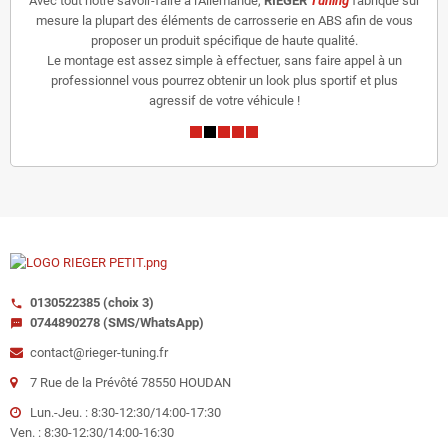
Avec tout notre savoir-faire à l'Allemande,
RIEGER
Tuning
fabrique sur
mesure la plupart des éléments de carrosserie en ABS afin de vous
proposer un produit spécifique de haute qualité.
Le montage est assez simple à effectuer, sans faire appel à un
professionnel vous pourrez obtenir un look plus sportif et plus
agressif de votre véhicule !
0130522385 (choix 3)
call
0744890278 (SMS/WhatsApp)
sms
contact@rieger-tuning.fr
7 Rue de la Prévôté 78550 HOUDAN
Lun.-Jeu. : 8:30-12:30/14:00-17:30
Ven. : 8:30-12:30/14:00-16:30