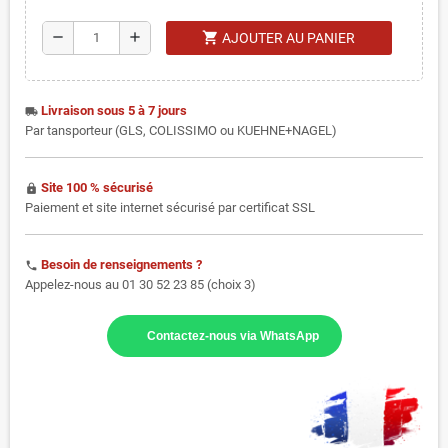
shopping_cart
remove
add
AJOUTER AU PANIER
Livraison sous 5 à 7 jours
local_shipping
Par tansporteur (GLS, COLISSIMO ou KUEHNE+NAGEL)
Site 100 % sécurisé
https
Paiement et site internet sécurisé par certificat SSL
Besoin de renseignements ?
phone
Appelez-nous au 01 30 52 23 85 (choix 3)
Contactez-nous via WhatsApp