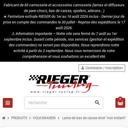
Fabricant de kit carrosserie et accessoires carrosserie (lames et diffuseurs
de pare-chocs, bas de caisse, spoilers, ailerons...)
☀️
Fermeture estivale RIEGER du 1er au 16 août 2026 inclus - Dernier jour de
prise en compte des commandes le 30 juillet - Reprise des expéditions le 17
août 2026.
⚠️
Information importante – Notre site sera fermé du 7 août au 1er
septembre inclus. Durant cette période, nos services (gestion et expédition
des commandes) ne seront pas disponibles. Nous reprendrons notre
activité à partir du 2 septembre. Nous vous remercions de votre
compréhension et vous souhaitons un excellent été.
person
Connexion / Inscription
0
view_headline
search
chevron_right
chevron_right
chevron_right
PRODUITS
VOLKSWAGEN
Lame de bas de caisse droit "noir brillan