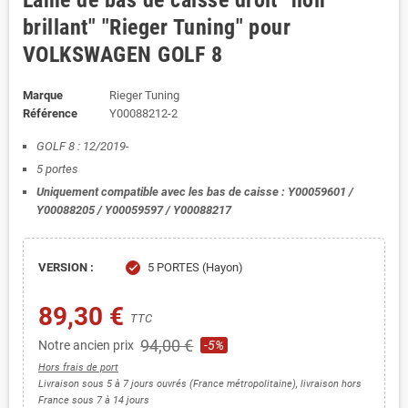
Lame de bas de caisse droit "noir
brillant" "Rieger Tuning" pour
VOLKSWAGEN GOLF 8
Marque
Rieger Tuning
Référence
Y00088212-2
GOLF 8 : 12/2019-
5 portes
Uniquement compatible avec les bas de caisse : Y00059601 /
Y00088205 / Y00059597 / Y00088217
VERSION :
5 PORTES (Hayon)
check
89,30 €
TTC
94,00 €
Notre ancien prix
-5%
Hors frais de port
Livraison sous 5 à 7 jours ouvrés (France métropolitaine), livraison hors
France sous 7 à 14 jours