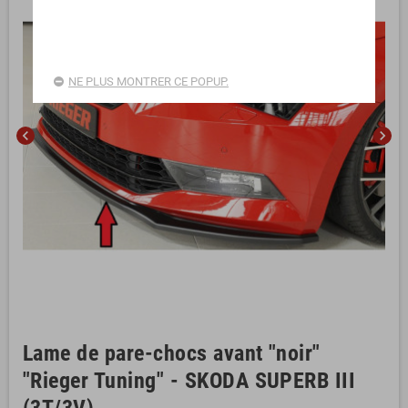
NE PLUS MONTRER CE POPUP.
chevron_left
chevron_right
Lame de pare-chocs avant "noir"
"Rieger Tuning" - SKODA SUPERB III