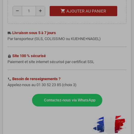
shopping_cart
remove
add
AJOUTER AU PANIER
Livraison sous 5 à 7 jours
local_shipping
Par tansporteur (GLS, COLISSIMO ou KUEHNE+NAGEL)
Site 100 % sécurisé
https
Paiement et site internet sécurisé par certificat SSL
Besoin de renseignements ?
phone
Appelez-nous au 01 30 52 23 85 (choix 3)
Contactez-nous via WhatsApp