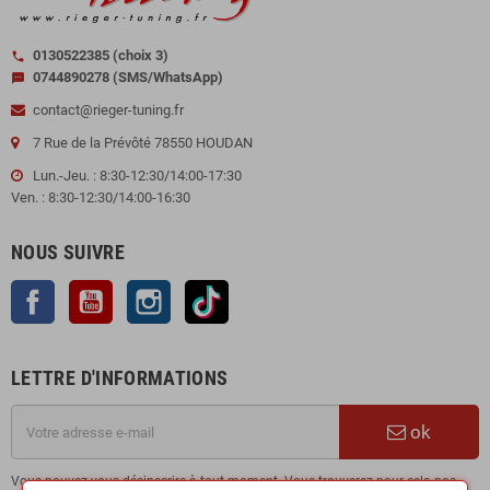
0130522385 (choix 3)
call
0744890278 (SMS/WhatsApp)
sms
contact@rieger-tuning.fr
7 Rue de la Prévôté 78550 HOUDAN
Lun.-Jeu. : 8:30-12:30/14:00-17:30
Ven. : 8:30-12:30/14:00-16:30
NOUS SUIVRE
Facebook
YouTube
Instagram
TikTok
LETTRE D'INFORMATIONS
ok
Vous pouvez vous désinscrire à tout moment. Vous trouverez pour cela nos