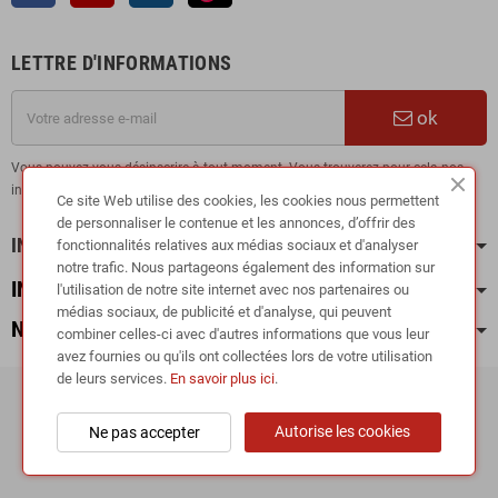
LETTRE D'INFORMATIONS
ok
Vous pouvez vous désinscrire à tout moment. Vous trouverez pour cela nos
informations de contact dans les conditions d'utilisation du site.
Ce site Web utilise des cookies, les cookies nous permettent
de personnaliser le contenue et les annonces, d’offrir des
INFORMATION
fonctionnalités relatives aux médias sociaux et d'analyser
notre trafic. Nous partageons également des information sur
INFOS PRATIQUES
l'utilisation de notre site internet avec nos partenaires ou
médias sociaux, de publicité et d'analyse, qui peuvent
NOS CATÉGORIES
combiner celles-ci avec d'autres informations que vous leur
avez fournies ou qu'ils ont collectées lors de votre utilisation
de leurs services.
En savoir plus ici
.
Copyright © 2024
RIEGER TUNING France •
Autorise les cookies
Ne pas accepter
TUNEDYNAMIC SAS
| Fabricant de kit carrosserie et accessoires carrosserie
(lames et diffuseurs de pare-chocs, bas de caisse, spoilers, ailerons...)