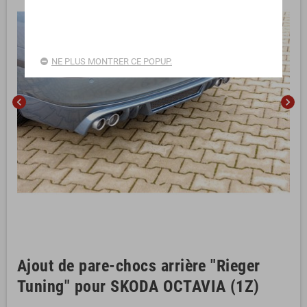
NE PLUS MONTRER CE POPUP.
chevron_left
chevron_right
Ajout de pare-chocs arrière "Rieger
Tuning" pour SKODA OCTAVIA (1Z)