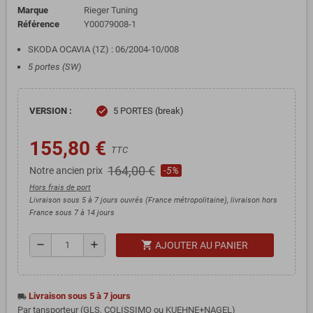
Marque
Rieger Tuning
Référence
Y00079008-1
SKODA OCAVIA (1Z) : 06/2004-10/008
5 portes (SW)
VERSION :
5 PORTES (break)
check
155,80 €
TTC
164,00 €
Notre ancien prix
-5%
Hors frais de port
Livraison sous 5 à 7 jours ouvrés (France métropolitaine), livraison hors
France sous 7 à 14 jours
shopping_cart
remove
add
AJOUTER AU PANIER
Livraison sous 5 à 7 jours
local_shipping
Par tansporteur (GLS, COLISSIMO ou KUEHNE+NAGEL)