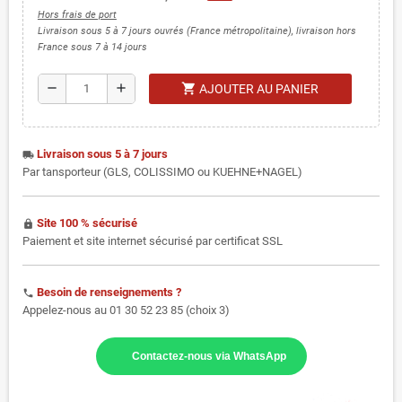
Hors frais de port
Livraison sous 5 à 7 jours ouvrés (France métropolitaine), livraison hors
France sous 7 à 14 jours
shopping_cart
remove
add
AJOUTER AU PANIER
Livraison sous 5 à 7 jours
local_shipping
Par tansporteur (GLS, COLISSIMO ou KUEHNE+NAGEL)
Site 100 % sécurisé
https
Paiement et site internet sécurisé par certificat SSL
Besoin de renseignements ?
phone
Appelez-nous au 01 30 52 23 85 (choix 3)
Contactez-nous via WhatsApp