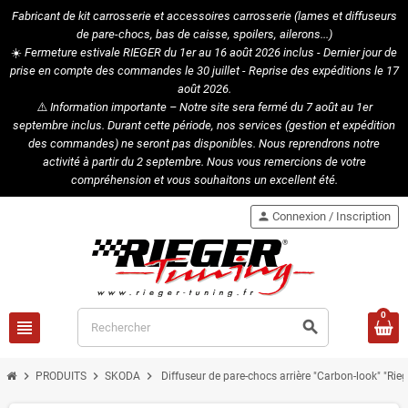
Fabricant de kit carrosserie et accessoires carrosserie (lames et diffuseurs
de pare-chocs, bas de caisse, spoilers, ailerons...)
☀️
Fermeture estivale RIEGER du 1er au 16 août 2026 inclus - Dernier jour de
prise en compte des commandes le 30 juillet - Reprise des expéditions le 17
août 2026.
⚠️
Information importante – Notre site sera fermé du 7 août au 1er
septembre inclus. Durant cette période, nos services (gestion et expédition
des commandes) ne seront pas disponibles. Nous reprendrons notre
activité à partir du 2 septembre. Nous vous remercions de votre
compréhension et vous souhaitons un excellent été.
person
Connexion / Inscription
0
view_headline
search
chevron_right
chevron_right
chevron_right
PRODUITS
SKODA
Diffuseur de pare-chocs arrière "Carbon-look" "R