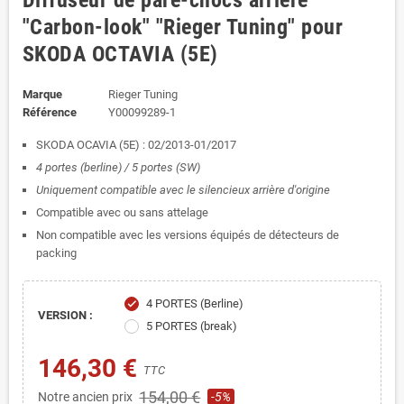
Diffuseur de pare-chocs arrière
"Carbon-look" "Rieger Tuning" pour
SKODA OCTAVIA (5E)
Marque
Rieger Tuning
Référence
Y00099289-1
SKODA OCAVIA (5E) : 02/2013-01/2017
4 portes (berline) / 5 portes (SW)
Uniquement compatible avec le silencieux arrière d'origine
Compatible avec ou sans attelage
Non compatible avec les versions équipés de détecteurs de
packing
4 PORTES (Berline)
check
VERSION :
5 PORTES (break)
146,30 €
TTC
154,00 €
Notre ancien prix
-5%