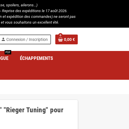
, spoilers, ailerons...)
- Reprise des expéditions le 17 août 2026.
ion et expédition des commandes) ne seront pas
et vous souhaitons un excellent été.
0
person
Connexion / Inscription
0,00 €
PDF
OGUE
ÉCHAPPEMENTS
" "Rieger Tuning" pour