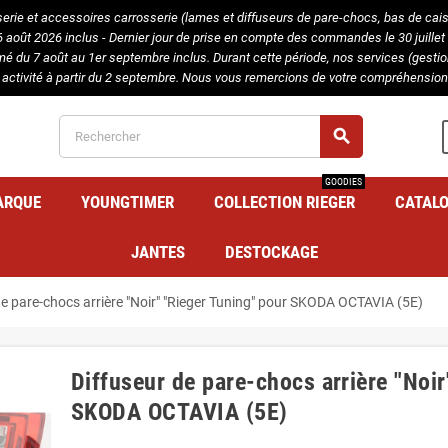
serie et accessoires carrosserie (lames et diffuseurs de pare-chocs, bas de caisse
août 2026 inclus - Dernier jour de prise en compte des commandes le 30 juillet 
rmé du 7 août au 1er septembre inclus. Durant cette période, nos services (gest
 activité à partir du 2 septembre. Nous vous remercions de votre compréhension 
search
GOODIES
ARQUE
YOUNGTIMER
COLLECTION RIEGER
CATAL
JANTES
DESTOCKAGE
de pare-chocs arrière "Noir" "Rieger Tuning" pour SKODA OCTAVIA (5E)
Diffuseur de pare-chocs arrière "Noir
SKODA OCTAVIA (5E)