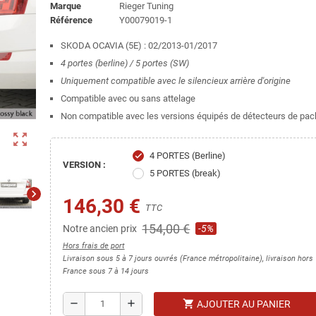
Marque
Rieger Tuning
Référence
Y00079019-1
SKODA OCAVIA (5E) : 02/2013-01/2017
4 portes (berline) / 5 portes (SW)
Uniquement compatible avec le silencieux arrière d'origine
Compatible avec ou sans attelage
Non compatible avec les versions équipés de détecteurs de pa
zoom_out_map
4 PORTES (Berline)
check
VERSION :
5 PORTES (break)
chevron_right
146,30 €
TTC
154,00 €
Notre ancien prix
-5%
Hors frais de port
Livraison sous 5 à 7 jours ouvrés (France métropolitaine), livraison hors
France sous 7 à 14 jours
shopping_cart
remove
add
AJOUTER AU PANIER