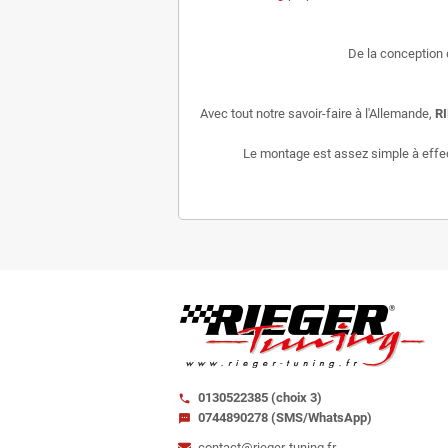
De la conception 
Avec tout notre savoir-faire à l'Allemande,
R
Le montage est assez simple à effectu
0130522385 (choix 3)
call
0744890278 (SMS/WhatsApp)
sms
contact@rieger-tuning.fr