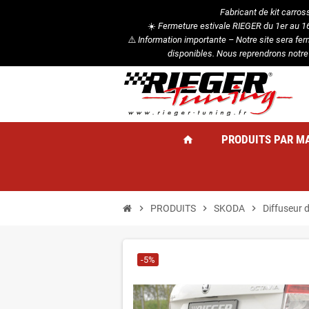
Fabricant de kit carros
☀️
Fermeture estivale RIEGER du 1er au 16 
⚠️
Information importante – Notre site sera fe
disponibles. Nous reprendrons notre
PRODUITS PAR M
home
chevron_right
PRODUITS
chevron_right
SKODA
chevron_right
Diffuseur 
-5%