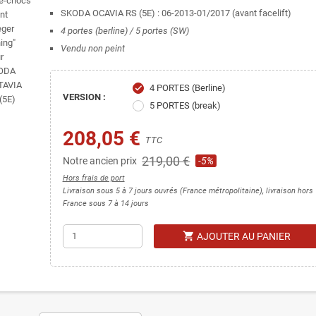
SKODA OCAVIA RS (5E) : 06-2013-01/2017 (avant facelift)
4 portes (berline) / 5 portes (SW)
Vendu non peint
4 PORTES (Berline)
check
VERSION :
5 PORTES (break)
208,05 €
TTC
219,00 €
Notre ancien prix
-5%
Hors frais de port
Livraison sous 5 à 7 jours ouvrés (France métropolitaine), livraison hors
France sous 7 à 14 jours
shopping_cart
AJOUTER AU PANIER