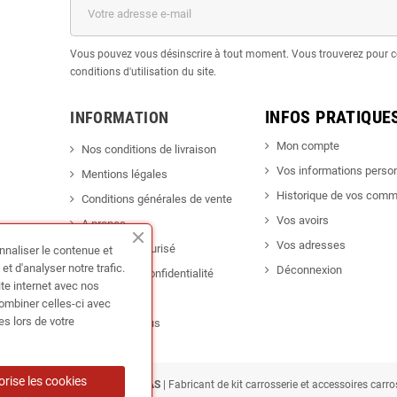
Vous pouvez vous désinscrire à tout moment. Vous trouverez pour c
conditions d'utilisation du site.
INFOS PRATIQUE
INFORMATION
Mon compte
Nos conditions de livraison
Vos informations perso
Mentions légales
Historique de vos com
Conditions générales de vente
Vos avoirs
A propos
Vos adresses
Paiement sécurisé
nnaliser le contenue et
t d'analyser notre trafic.
Déconnexion
Politique de confidentialité
ite internet avec nos
Promotion
combiner celles-ci avec
es lors de votre
Contactez-nous
orise les cookies
ING France • TUNEDYNAMIC SAS
| Fabricant de kit carrosserie et accessoires carr