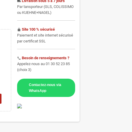
Livraison sous 5 à 7 jours
local_shipping
Par tansporteur (GLS, COLISSIMO
ou KUEHNE+NAGEL)
Site 100 % sécurisé
https
Paiement et site internet sécurisé
par certificat SSL
Besoin de renseignements ?
phone
Appelez-nous au 01 30 52 23 85
(choix 3)
Contactez-nous via
WhatsApp