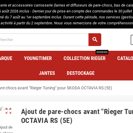
serie et accessoires carrosserie (lames et diffuseurs de pare-chocs, bas de caisse
août 2026 inclus - Dernier jour de prise en compte des commandes le 30 juillet 
rmé du 7 août au 1er septembre inclus. Durant cette période, nos services (gest
 activité à partir du 2 septembre. Nous vous remercions de votre compréhension 
search
GOODIES
ARQUE
YOUNGTIMER
COLLECTION RIEGER
CATAL
JANTES
DESTOCKAGE
are-chocs avant "Rieger Tuning" pour SKODA OCTAVIA RS (5E)
zoom_out_map
Ajout de pare-chocs avant "Rieger T
OCTAVIA RS (5E)