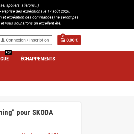
, spoilers, ailerons...)
- Reprise des expéditions le 17 août 2026.
ion et expédition des commandes) ne seront pas
et vous souhaitons un excellent été.
0
person
Connexion / Inscription
0,00 €
PDF
OGUE
ÉCHAPPEMENTS
uning" pour SKODA