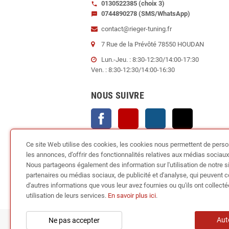
0130522385 (choix 3)
call
0744890278 (SMS/WhatsApp)
sms
contact@rieger-tuning.fr
7 Rue de la Prévôté 78550 HOUDAN
Lun.-Jeu. : 8:30-12:30/14:00-17:30
Ven. : 8:30-12:30/14:00-16:30
NOUS SUIVRE
Facebook
YouTube
Instagram
TikTok
Ce site Web utilise des cookies, les cookies nous permettent de perso
les annonces, d’offrir des fonctionnalités relatives aux médias sociaux e
Nous partageons également des information sur l'utilisation de notre s
partenaires ou médias sociaux, de publicité et d'analyse, qui peuvent 
d'autres informations que vous leur avez fournies ou qu'ils ont collecté
utilisation de leurs services.
En savoir plus ici
.
Aut
Ne pas accepter
Copyright © 2024
RIEGER TUN