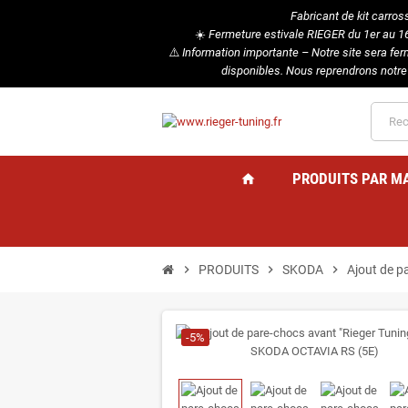
Fabricant de kit carros
☀️
Fermeture estivale RIEGER du 1er au 16 
⚠️
Information importante – Notre site sera fe
disponibles. Nous reprendrons notre
PRODUITS PAR M
home
chevron_right
PRODUITS
chevron_right
SKODA
chevron_right
Ajout de p
-5%