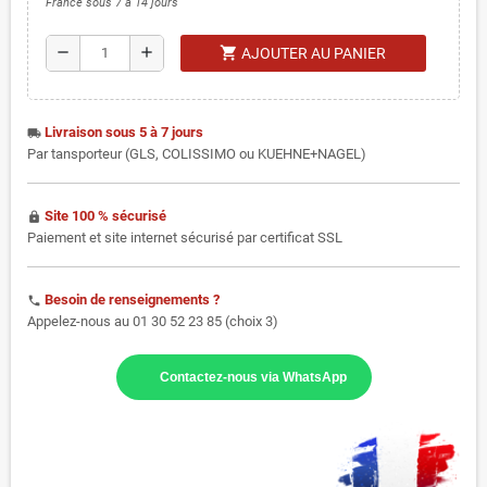
France sous 7 à 14 jours
shopping_cart
remove
add
AJOUTER AU PANIER
Livraison sous 5 à 7 jours
local_shipping
Par tansporteur (GLS, COLISSIMO ou KUEHNE+NAGEL)
Site 100 % sécurisé
https
Paiement et site internet sécurisé par certificat SSL
Besoin de renseignements ?
phone
Appelez-nous au 01 30 52 23 85 (choix 3)
Contactez-nous via WhatsApp