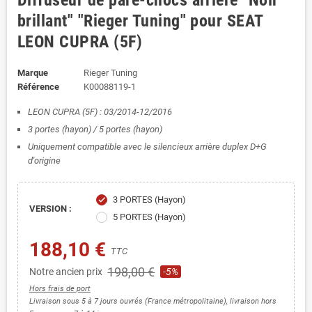
Diffuseur de pare-chocs arrière "Noir
brillant" "Rieger Tuning" pour SEAT
LEON CUPRA (5F)
Marque
Rieger Tuning
Référence
K00088119-1
LEON CUPRA (5F) : 03/2014-12/2016
3 portes (hayon) / 5 portes (
hayon
)
Uniquement compatible avec le silencieux arrière duplex D+G
d'origine
3 PORTES (Hayon)
check
VERSION :
5 PORTES (Hayon)
188,10 €
TTC
198,00 €
Notre ancien prix
-5%
Hors frais de port
Livraison sous 5 à 7 jours ouvrés (France métropolitaine), livraison hors