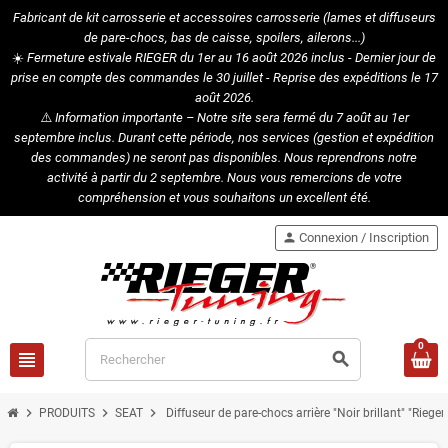
Fabricant de kit carrosserie et accessoires carrosserie (lames et diffuseurs
de pare-chocs, bas de caisse, spoilers, ailerons...)
☀️
Fermeture estivale RIEGER du 1er au 16 août 2026 inclus - Dernier jour de
prise en compte des commandes le 30 juillet - Reprise des expéditions le 17
août 2026.
⚠️
Information importante – Notre site sera fermé du 7 août au 1er
septembre inclus. Durant cette période, nos services (gestion et expédition
des commandes) ne seront pas disponibles. Nous reprendrons notre
activité à partir du 2 septembre. Nous vous remercions de votre
compréhension et vous souhaitons un excellent été.
person
Connexion / Inscription
0
view_headline
search
chevron_right
chevron_right
chevron_right
PRODUITS
SEAT
Diffuseur de pare-chocs arrière "Noir brillant" "Rie