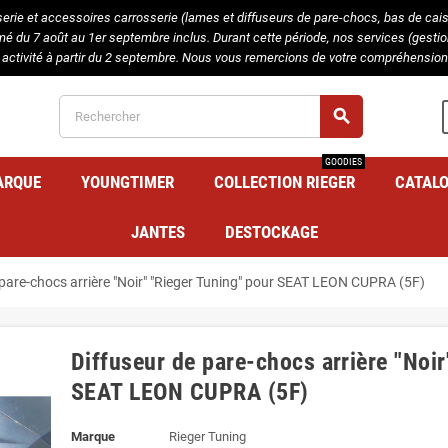
serie et accessoires carrosserie (lames et diffuseurs de pare-chocs, bas de caisse
rmé du 7 août au 1er septembre inclus. Durant cette période, nos services (gest
 activité à partir du 2 septembre. Nous vous remercions de votre compréhension 
search
GOODIES
ARQUE
YOUNGTIMER
COLLECTION RIEGER
CATAL
JANTES
DESTOCKAGE
 pare-chocs arrière "Noir" "Rieger Tuning" pour SEAT LEON CUPRA (5F)
Diffuseur de pare-chocs arrière "Noir
SEAT LEON CUPRA (5F)
Marque
Rieger Tuning