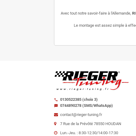
Avec tout notre savoir-faire à l'Allemande,
R
Le montage est assez simple à effectu
0130522385 (choix 3)
call
0744890278 (SMS/WhatsApp)
sms
contact@rieger-tuning.fr
7 Rue de la Prévôté 78550 HOUDAN
Lun.-Jeu. : 8:30-12:30/14:00-17:30