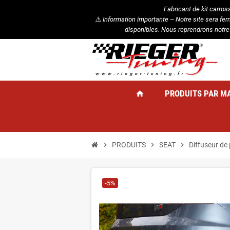
Fabricant de kit carros
⚠️
Information importante – Notre site sera fe
disponibles. Nous reprendrons notre
PRODUITS PAR M
home
chevron_right
PRODUITS
chevron_right
SEAT
chevron_right
Diffuseur de
-5%