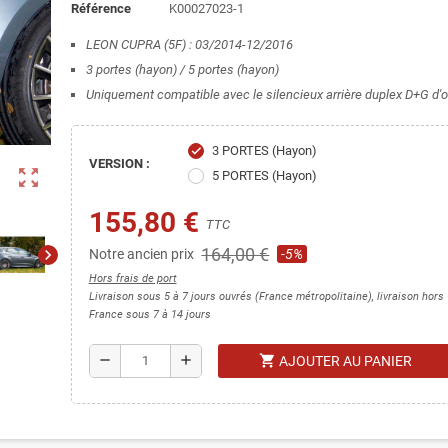
Référence
K00027023-1
LEON CUPRA (5F) : 03/2014-12/2016
3 portes (hayon) / 5 portes (
hayon
)
Uniquement compatible avec le silencieux arrière duplex D+G d'o
3 PORTES (Hayon)
check
VERSION :
zoom_out_map
5 PORTES (Hayon)
155,80 €
TTC
164,00 €
chevron_right
Notre ancien prix
-5%
Hors frais de port
Livraison sous 5 à 7 jours ouvrés (France métropolitaine), livraison hors
France sous 7 à 14 jours
shopping_cart
remove
add
AJOUTER AU PANIER