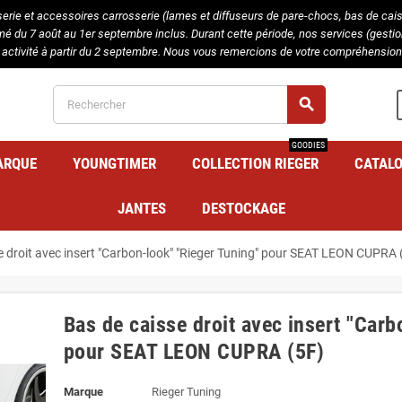
serie et accessoires carrosserie (lames et diffuseurs de pare-chocs, bas de caisse
rmé du 7 août au 1er septembre inclus. Durant cette période, nos services (gest
 activité à partir du 2 septembre. Nous vous remercions de votre compréhension 
search
GOODIES
ARQUE
YOUNGTIMER
COLLECTION RIEGER
CATAL
JANTES
DESTOCKAGE
e droit avec insert "Carbon-look" "Rieger Tuning" pour SEAT LEON CUPRA 
Bas de caisse droit avec insert "Carb
pour SEAT LEON CUPRA (5F)
Marque
Rieger Tuning