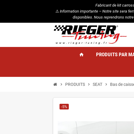
Fabricant de kit carros
⚠️
Information importante – Notre site sera fe
disponibles. Nous reprendrons notre
PRODUITS PAR M
home
chevron_right
PRODUITS
chevron_right
SEAT
chevron_right
Bas de caiss
-5%