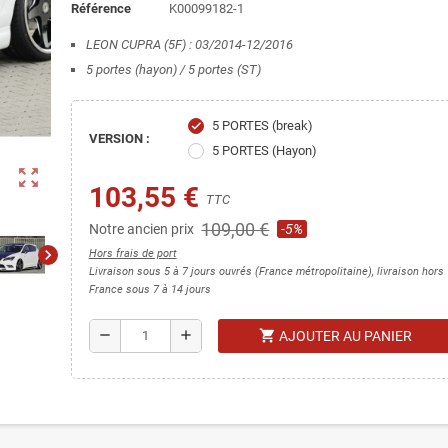
Référence
K00099182-1
LEON CUPRA (5F) : 03/2014-12/2016
5 portes (hayon) / 5 portes (ST)
5 PORTES (break)
check
VERSION :
5 PORTES (Hayon)
zoom_out_map
103,55 €
TTC
109,00 €
Notre ancien prix
-5%
chevron_right
Hors frais de port
Livraison sous 5 à 7 jours ouvrés (France métropolitaine), livraison hors
France sous 7 à 14 jours
shopping_cart
remove
add
AJOUTER AU PANIER