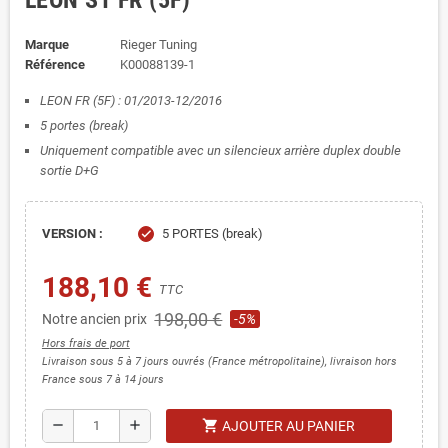
LEON ST FR (5F)
Marque
Rieger Tuning
Référence
K00088139-1
LEON FR (5F) : 01/2013-12/2016
5 portes (break)
Uniquement compatible avec un silencieux arrière duplex double
sortie D+G
VERSION :
5 PORTES (break)
check
188,10 €
TTC
198,00 €
Notre ancien prix
-5%
Hors frais de port
Livraison sous 5 à 7 jours ouvrés (France métropolitaine), livraison hors
France sous 7 à 14 jours
shopping_cart
remove
add
AJOUTER AU PANIER