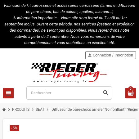
Fabricant de kit carrosserie et accessoires carrosserie (lames et diffuseurs
de pare-chocs, bas de caisse, spoilers, ailerons...)
⚠️
Information importante – Notre site sera fermé du 7 août au 1er
septembre inclus. Durant cette période, nos services (gestion et expédition
des commandes) ne seront pas disponibles. Nous reprendrons notre
activité à partir du 2 septembre. Nous vous remercions de votre
compréhension et vous souhaitons un excellent été.
person
Connexion / Inscription
0
view_headline
search
chevron_right
chevron_right
chevron_right
PRODUITS
SEAT
Diffuseur de pare-chocs arrière "Noir brillant" "Rie
-5%