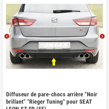
chevron_left
chevron_right
Diffuseur de pare-chocs arrière "Noir
brillant" "Rieger Tuning" pour SEAT