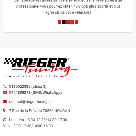
Le montage est assez simple à effectuer, sans faire appel à un
professionnel vous pourrez obtenir un look plus sportif et plus
agressif de votre véhicule !
0130522385 (choix 3)
call
0744890278 (SMS/WhatsApp)
sms
contact@rieger-tuning.fr
7 Rue de la Prévôté 78550 HOUDAN
Lun.-Jeu. : 8:30-12:30/14:00-17:30
Ven. : 8:30-12:30/14:00-16:30