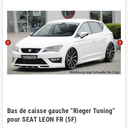
chevron_left
chevron_right
Bas de caisse gauche "Rieger Tuning"
pour SEAT LEON FR (5F)