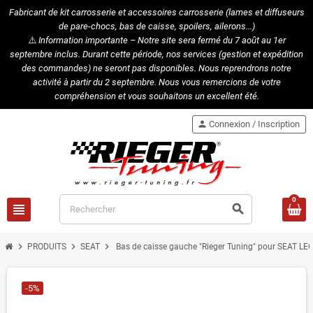
Fabricant de kit carrosserie et accessoires carrosserie (lames et diffuseurs
de pare-chocs, bas de caisse, spoilers, ailerons...)
⚠️
Information importante – Notre site sera fermé du 7 août au 1er
septembre inclus. Durant cette période, nos services (gestion et expédition
des commandes) ne seront pas disponibles. Nous reprendrons notre
activité à partir du 2 septembre. Nous vous remercions de votre
compréhension et vous souhaitons un excellent été.
person
Connexion / Inscription
0
view_headline
search
chevron_right
chevron_right
chevron_right
PRODUITS
SEAT
Bas de caisse gauche "Rieger Tuning" pour SEAT LE
-5%