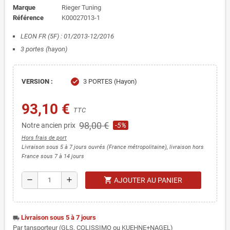
Marque
Rieger Tuning
Référence
K00027013-1
LEON FR (5F) : 01/2013-12/2016
3 portes (hayon)
VERSION :
3 PORTES (Hayon)
check
93,10 €
TTC
98,00 €
Notre ancien prix
-5%
Hors frais de port
Livraison sous 5 à 7 jours ouvrés (France métropolitaine), livraison hors
France sous 7 à 14 jours
shopping_cart
remove
add
AJOUTER AU PANIER
Livraison sous 5 à 7 jours
local_shipping
Par tansporteur (GLS, COLISSIMO ou KUEHNE+NAGEL)