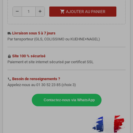
shopping_cart
remove
add
AJOUTER AU PANIER
Livraison sous 5 à 7 jours
local_shipping
Par tansporteur (GLS, COLISSIMO ou KUEHNE+NAGEL)
Site 100 % sécurisé
https
Paiement et site internet sécurisé par certificat SSL
Besoin de renseignements ?
phone
Appelez-nous au 01 30 52 23 85 (choix 3)
Contactez-nous via WhatsApp