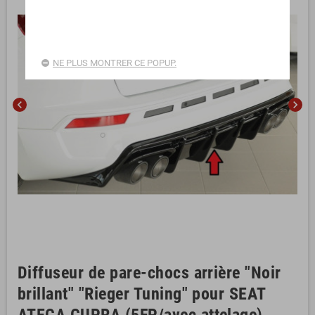
NE PLUS MONTRER CE POPUP.
chevron_left
chevron_right
Diffuseur de pare-chocs arrière "Noir
brillant" "Rieger Tuning" pour SEAT