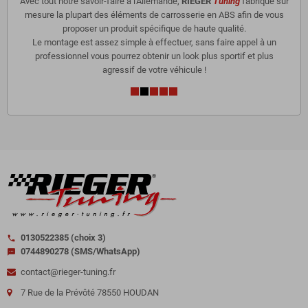
Avec tout notre savoir-faire à l'Allemande,
RIEGER
Tuning
fabrique sur
mesure la plupart des éléments de carrosserie en ABS afin de vous
proposer un produit spécifique de haute qualité.
Le montage est assez simple à effectuer, sans faire appel à un
professionnel vous pourrez obtenir un look plus sportif et plus
agressif de votre véhicule !
0130522385 (choix 3)
call
0744890278 (SMS/WhatsApp)
sms
contact@rieger-tuning.fr
7 Rue de la Prévôté 78550 HOUDAN