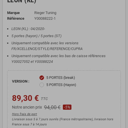
LEON (KL)
Marque
Rieger Tuning
Référence
Y00088222-1
LEON (KL) : 04/2020-
5 portes (hayon) / 5 portes (ST)
Uniquement compatible avec les versions
FR/XCELLENCE/STYLE/REFERENCE/CUPRA
Uniquement compatible avec les bas de caisse références
Y00027052 et Y00088224
5 PORTES (break)
check
VERSION :
5 PORTES (Hayon)
89,30 €
TTC
94,00 €
Notre ancien prix
-5%
Hors frais de port
Livraison sous 5 à 7 jours ouvrés (France métropolitaine), livraison hors
France sous 7 à 14 jours