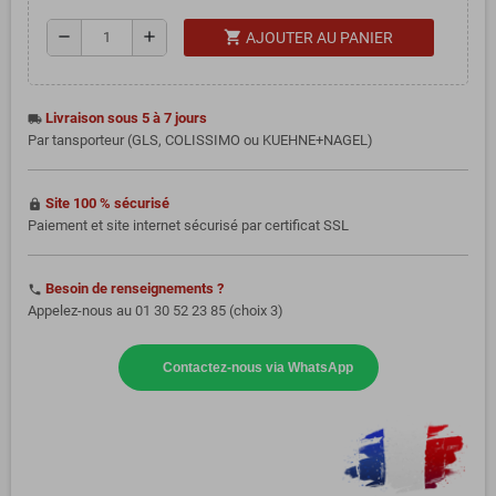
shopping_cart
remove
add
AJOUTER AU PANIER
Livraison sous 5 à 7 jours
local_shipping
Par tansporteur (GLS, COLISSIMO ou KUEHNE+NAGEL)
Site 100 % sécurisé
https
Paiement et site internet sécurisé par certificat SSL
Besoin de renseignements ?
phone
Appelez-nous au 01 30 52 23 85 (choix 3)
Contactez-nous via WhatsApp