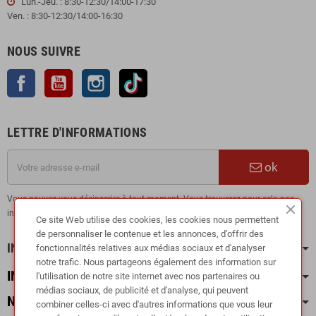
Lun.-Jeu. : 8:30-12:30/14:00-17:30
Ven. : 8:30-12:30/14:00-16:30
NOUS SUIVRE
Facebook
YouTube
Instagram
TikTok
LETTRE D'INFORMATIONS
ok
Vous pouvez vous désinscrire à tout moment. Vous trouverez pour cela nos
informations de contact dans les conditions d'utilisation du site.
Ce site Web utilise des cookies, les cookies nous permettent
de personnaliser le contenue et les annonces, d’offrir des
INFORMATION
fonctionnalités relatives aux médias sociaux et d'analyser
notre trafic. Nous partageons également des information sur
INFOS PRATIQUES
l'utilisation de notre site internet avec nos partenaires ou
médias sociaux, de publicité et d'analyse, qui peuvent
NOS CATÉGORIES
combiner celles-ci avec d'autres informations que vous leur