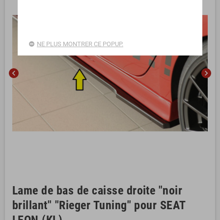
NE PLUS MONTRER CE POPUP.
chevron_left
chevron_right
Lame de bas de caisse droite "noir
brillant" "Rieger Tuning" pour SEAT