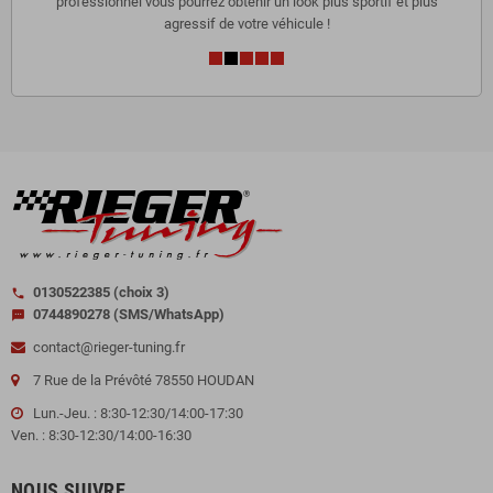
professionnel vous pourrez obtenir un look plus sportif et plus
agressif de votre véhicule !
0130522385 (choix 3)
call
0744890278 (SMS/WhatsApp)
sms
contact@rieger-tuning.fr
7 Rue de la Prévôté 78550 HOUDAN
Lun.-Jeu. : 8:30-12:30/14:00-17:30
Ven. : 8:30-12:30/14:00-16:30
NOUS SUIVRE