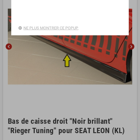
NE PLUS MONTRER CE POPUP.
chevron_left
chevron_right
Bas de caisse droit "Noir brillant"
"Rieger Tuning" pour SEAT LEON (KL)