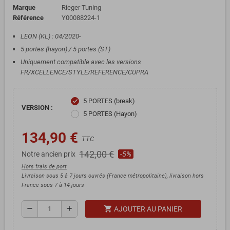
Marque
Rieger Tuning
Référence
Y00088224-1
LEON (KL) : 04/2020-
5 portes (hayon) / 5 portes (ST)
Uniquement compatible avec les versions
FR/XCELLENCE/STYLE/REFERENCE/CUPRA
5 PORTES (break)
check
VERSION :
5 PORTES (Hayon)
134,90 €
TTC
142,00 €
Notre ancien prix
-5%
Hors frais de port
Livraison sous 5 à 7 jours ouvrés (France métropolitaine), livraison hors
France sous 7 à 14 jours
shopping_cart
remove
add
AJOUTER AU PANIER