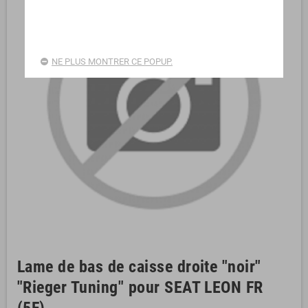
NE PLUS MONTRER CE POPUP.
Lame de bas de caisse droite "noir"
"Rieger Tuning" pour SEAT LEON FR