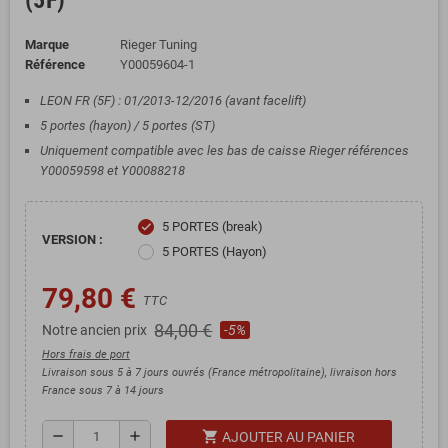
(5F)
Marque
Rieger Tuning
Référence
Y00059604-1
LEON FR (5F) : 01/2013-12/2016 (avant facelift)
5 portes (hayon) / 5 portes (ST)
Uniquement compatible avec les bas de caisse Rieger références
Y00059598 et Y00088218
5 PORTES (break)
check
VERSION :
5 PORTES (Hayon)
79,80 €
TTC
84,00 €
Notre ancien prix
-5%
Hors frais de port
Livraison sous 5 à 7 jours ouvrés (France métropolitaine), livraison hors
France sous 7 à 14 jours
shopping_cart
remove
add
AJOUTER AU PANIER