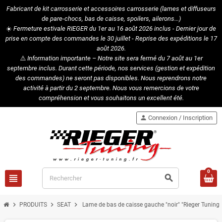
Fabricant de kit carrosserie et accessoires carrosserie (lames et diffuseurs
de pare-chocs, bas de caisse, spoilers, ailerons...)
☀️
Fermeture estivale RIEGER du 1er au 16 août 2026 inclus - Dernier jour de
prise en compte des commandes le 30 juillet - Reprise des expéditions le 17
août 2026.
⚠️
Information importante – Notre site sera fermé du 7 août au 1er
septembre inclus. Durant cette période, nos services (gestion et expédition
des commandes) ne seront pas disponibles. Nous reprendrons notre
activité à partir du 2 septembre. Nous vous remercions de votre
compréhension et vous souhaitons un excellent été.
person
Connexion / Inscription
0
view_headline
search
chevron_right
chevron_right
chevron_right
PRODUITS
SEAT
Lame de bas de caisse gauche "noir" "Rieger Tuning