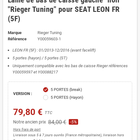
Lame de bas de caisse gauche "noir"
"Rieger Tuning" pour SEAT LEON FR
(5F)
Marque
Rieger Tuning
Référence
Y00059603-1
LEON FR (5F) : 01/2013-12/2016 (avant facelift)
5 portes (hayon) / 5 portes (ST)
Uniquement compatible avec les bas de caisse Rieger références
Y00059597 et Y00088217
5 PORTES (break)
check
VERSION :
5 PORTES (Hayon)
79,80 €
TTC
84,00 €
Notre ancien prix
-5%
Hors frais de port
Livraison sous 5 à 7 jours ouvrés (France métropolitaine), livraison hors