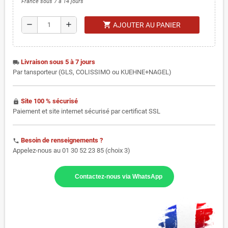
France sous 7 à 14 jours
shopping_cart
remove
add
AJOUTER AU PANIER
Livraison sous 5 à 7 jours
local_shipping
Par tansporteur (GLS, COLISSIMO ou KUEHNE+NAGEL)
Site 100 % sécurisé
https
Paiement et site internet sécurisé par certificat SSL
Besoin de renseignements ?
phone
Appelez-nous au 01 30 52 23 85 (choix 3)
Contactez-nous via WhatsApp