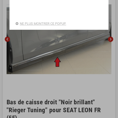
NE PLUS MONTRER CE POPUP.
chevron_left
chevron_right
Bas de caisse droit "Noir brillant"
"Rieger Tuning" pour SEAT LEON FR