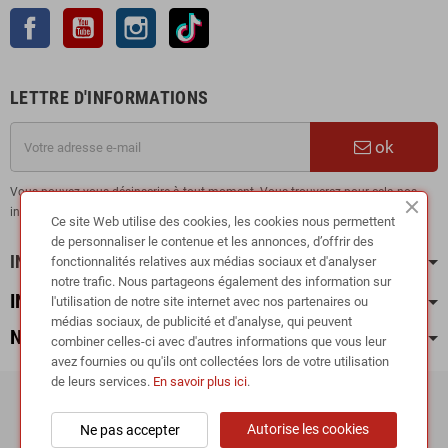
Facebook
YouTube
Instagram
TikTok
LETTRE D'INFORMATIONS
ok
Vous pouvez vous désinscrire à tout moment. Vous trouverez pour cela nos
informations de contact dans les conditions d'utilisation du site.
Ce site Web utilise des cookies, les cookies nous permettent
de personnaliser le contenue et les annonces, d’offrir des
INFORMATION
fonctionnalités relatives aux médias sociaux et d'analyser
notre trafic. Nous partageons également des information sur
INFOS PRATIQUES
l'utilisation de notre site internet avec nos partenaires ou
médias sociaux, de publicité et d'analyse, qui peuvent
NOS CATÉGORIES
combiner celles-ci avec d'autres informations que vous leur
avez fournies ou qu'ils ont collectées lors de votre utilisation
de leurs services.
En savoir plus ici
.
Copyright © 2024
RIEGER TUNING France •
Autorise les cookies
Ne pas accepter
TUNEDYNAMIC SAS
| Fabricant de kit carrosserie et accessoires carrosserie