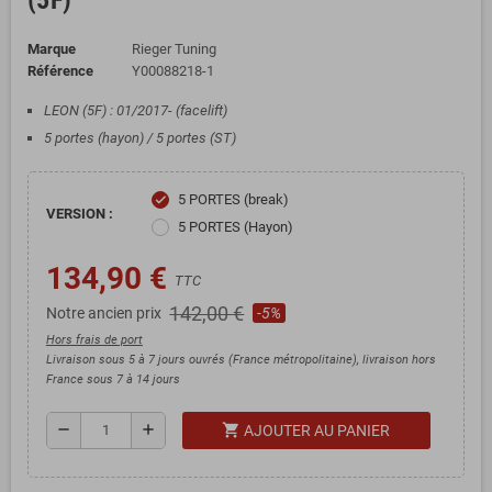
(5F)
Marque
Rieger Tuning
Référence
Y00088218-1
LEON (5F) : 01/2017- (facelift)
5 portes (hayon) / 5 portes (ST)
5 PORTES (break)
check
VERSION :
5 PORTES (Hayon)
134,90 €
TTC
142,00 €
Notre ancien prix
-5%
Hors frais de port
Livraison sous 5 à 7 jours ouvrés (France métropolitaine), livraison hors
France sous 7 à 14 jours
shopping_cart
remove
add
AJOUTER AU PANIER