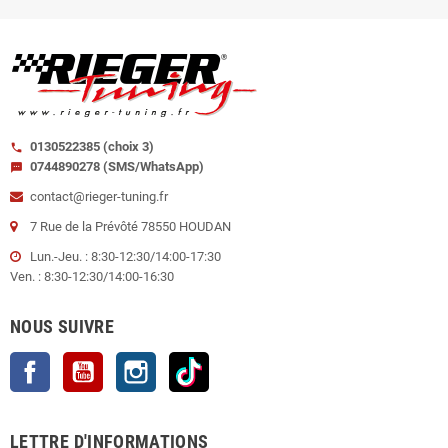
0130522385 (choix 3)
call
0744890278 (SMS/WhatsApp)
sms
contact@rieger-tuning.fr
7 Rue de la Prévôté 78550 HOUDAN
Lun.-Jeu. : 8:30-12:30/14:00-17:30
Ven. : 8:30-12:30/14:00-16:30
NOUS SUIVRE
Facebook
YouTube
Instagram
TikTok
LETTRE D'INFORMATIONS