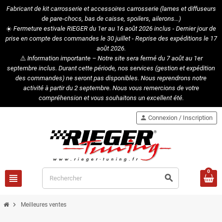
Fabricant de kit carrosserie et accessoires carrosserie (lames et diffuseurs
de pare-chocs, bas de caisse, spoilers, ailerons...)
☀️
Fermeture estivale RIEGER du 1er au 16 août 2026 inclus - Dernier jour de
prise en compte des commandes le 30 juillet - Reprise des expéditions le 17
août 2026.
⚠️
Information importante – Notre site sera fermé du 7 août au 1er
septembre inclus. Durant cette période, nos services (gestion et expédition
des commandes) ne seront pas disponibles. Nous reprendrons notre
activité à partir du 2 septembre. Nous vous remercions de votre
compréhension et vous souhaitons un excellent été.
person
Connexion / Inscription
0
view_headline
search
chevron_right
Meilleures ventes