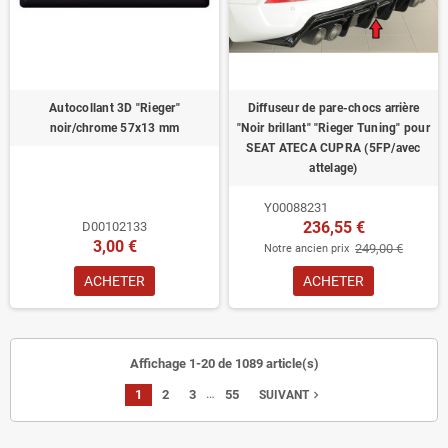
Autocollant 3D "Rieger"
Diffuseur de pare-chocs arrière
noir/chrome 57x13 mm
"Noir brillant" "Rieger Tuning" pour
SEAT ATECA CUPRA (5FP/avec
attelage)
Y00088231
236,55 €
D00102133
3,00 €
249,00 €
Notre ancien prix
ACHETER
ACHETER
Affichage 1-20 de 1089 article(s)
…
1
2
3
55
navigate_next
SUIVANT