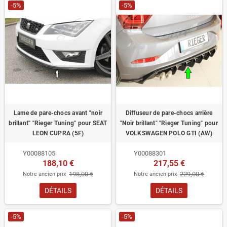
-5%
-5%
Lame de pare-chocs avant "noir
Diffuseur de pare-chocs arrière
brillant" "Rieger Tuning" pour SEAT
"Noir brillant" "Rieger Tuning" pour
LEON CUPRA (5F)
VOLKSWAGEN POLO GTI (AW)
Y00088105
Y00088301
188,10 €
217,55 €
198,00 €
229,00 €
Notre ancien prix
Notre ancien prix
DÉTAILS
DÉTAILS
-5%
-5%