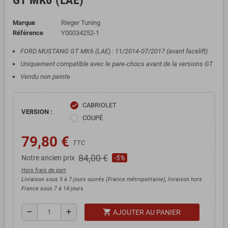
GT MK6 (LAE)
Marque
Rieger Tuning
Référence
Y00034252-1
FORD MUSTANG GT MK6 (LAE) : 11/2014-07/2017 (avant facelift)
Uniquement compatible avec le pare-chocs avant de la versions GT
Vendu non peinte
CABRIOLET
check
VERSION :
COUPÉ
79,80 €
TTC
84,00 €
Notre ancien prix
-5%
Hors frais de port
Livraison sous 5 à 7 jours ouvrés (France métropolitaine), livraison hors
France sous 7 à 14 jours
shopping_cart
remove
add
AJOUTER AU PANIER