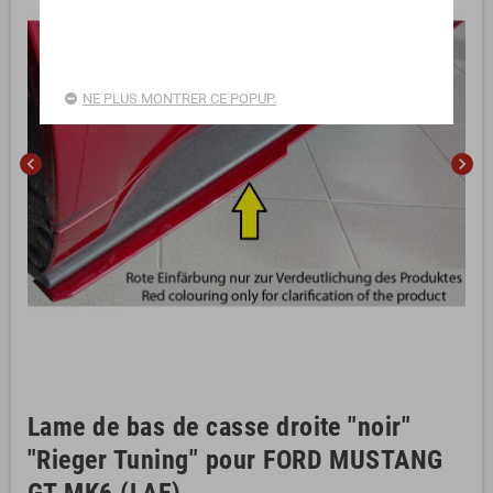
NE PLUS MONTRER CE POPUP.
chevron_left
chevron_right
Lame de bas de casse droite "noir"
"Rieger Tuning" pour FORD MUSTANG