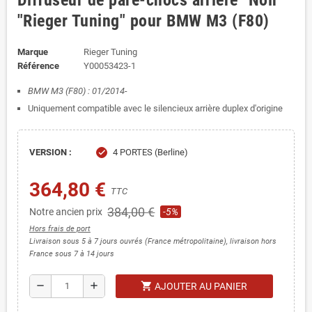
Diffuseur de pare-chocs arrière "Noir"
"Rieger Tuning" pour BMW M3 (F80)
Marque
Rieger Tuning
Référence
Y00053423-1
BMW M3 (F80) : 01/2014-
Uniquement compatible avec le silencieux arrière duplex d'origine
VERSION :
4 PORTES (Berline)
check
364,80 €
TTC
384,00 €
Notre ancien prix
-5%
Hors frais de port
Livraison sous 5 à 7 jours ouvrés (France métropolitaine), livraison hors
France sous 7 à 14 jours
shopping_cart
remove
add
AJOUTER AU PANIER