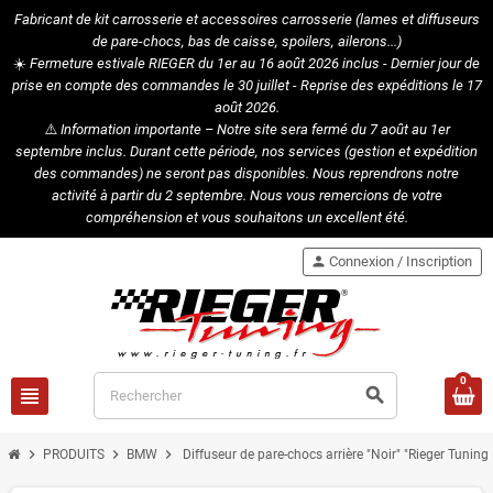
Fabricant de kit carrosserie et accessoires carrosserie (lames et diffuseurs
de pare-chocs, bas de caisse, spoilers, ailerons...)
☀️
Fermeture estivale RIEGER du 1er au 16 août 2026 inclus - Dernier jour de
prise en compte des commandes le 30 juillet - Reprise des expéditions le 17
août 2026.
⚠️
Information importante – Notre site sera fermé du 7 août au 1er
septembre inclus. Durant cette période, nos services (gestion et expédition
des commandes) ne seront pas disponibles. Nous reprendrons notre
activité à partir du 2 septembre. Nous vous remercions de votre
compréhension et vous souhaitons un excellent été.
person
Connexion / Inscription
0
view_headline
search
chevron_right
chevron_right
chevron_right
PRODUITS
BMW
Diffuseur de pare-chocs arrière "Noir" "Rieger Tuni