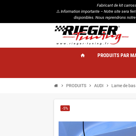
Fabricant de kit carros
⚠️
Information importante – Notre site sera fe
disponibles. Nous reprendrons notre
PRODUITS PAR M
home
chevron_right
PRODUITS
chevron_right
AUDI
chevron_right
Lame de bas 
-5%