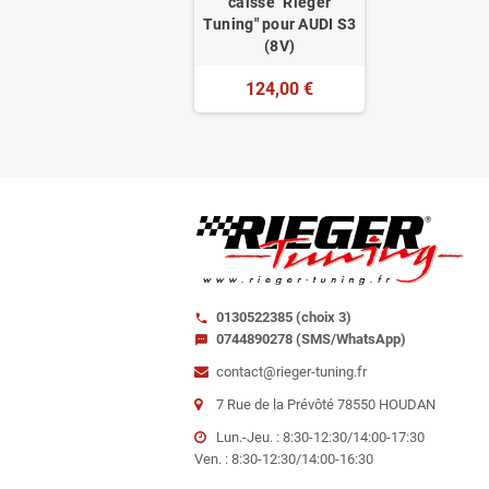
caisse "Rieger
Tuning" pour AUDI S3
(8V)
124,00 €
0130522385 (choix 3)
call
0744890278 (SMS/WhatsApp)
sms
contact@rieger-tuning.fr
7 Rue de la Prévôté 78550 HOUDAN
Lun.-Jeu. : 8:30-12:30/14:00-17:30
Ven. : 8:30-12:30/14:00-16:30