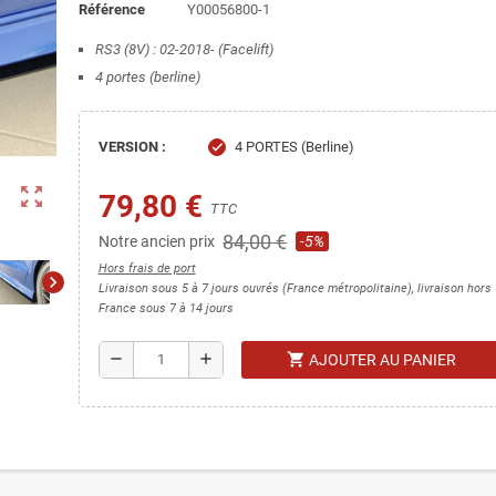
Référence
Y00056800-1
RS3 (8V) : 02-2018- (Facelift)
4 portes (berline)
VERSION :
4 PORTES (Berline)
check
zoom_out_map
79,80 €
TTC
84,00 €
Notre ancien prix
-5%
Hors frais de port
chevron_right
Livraison sous 5 à 7 jours ouvrés (France métropolitaine), livraison hors
France sous 7 à 14 jours
shopping_cart
remove
add
AJOUTER AU PANIER