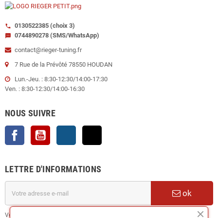
0130522385 (choix 3)
call
0744890278 (SMS/WhatsApp)
sms
contact@rieger-tuning.fr
7 Rue de la Prévôté 78550 HOUDAN
Lun.-Jeu. : 8:30-12:30/14:00-17:30
Ven. : 8:30-12:30/14:00-16:30
NOUS SUIVRE
Facebook
YouTube
Instagram
TikTok
LETTRE D'INFORMATIONS
ok
Vous pouvez vous désinscrire à tout moment. Vous trouverez pour cela nos