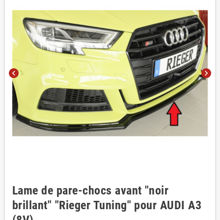
chevron_left
chevron_right
Lame de pare-chocs avant "noir
brillant" "Rieger Tuning" pour AUDI A3