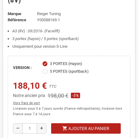
(8V)
Marque
Rieger Tuning
Référence
Y00088169-1
A3 (8V) : 09/2016- (Facelift)
3 portes (hayon) / 5
portes (sportback)
Uniquement pour version S-Line
3 PORTES (Hayon)
check
VERSION :
5 PORTES (sportback)
188,10 €
TTC
198,00 €
Notre ancien prix
-5%
Hors frais de port
Livraison sous 5 à 7 jours ouvrés (France métropolitaine), livraison hors
France sous 7 à 14 jours
shopping_cart
remove
add
AJOUTER AU PANIER