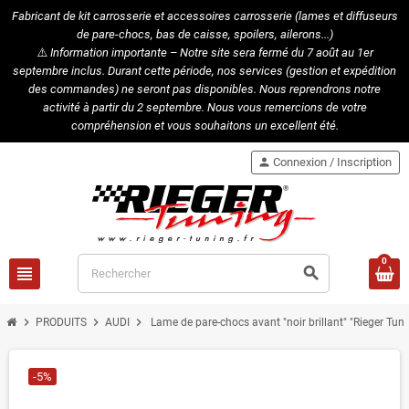
Fabricant de kit carrosserie et accessoires carrosserie (lames et diffuseurs
de pare-chocs, bas de caisse, spoilers, ailerons...)
⚠️
Information importante – Notre site sera fermé du 7 août au 1er
septembre inclus. Durant cette période, nos services (gestion et expédition
des commandes) ne seront pas disponibles. Nous reprendrons notre
activité à partir du 2 septembre. Nous vous remercions de votre
compréhension et vous souhaitons un excellent été.
person
Connexion / Inscription
0
view_headline
search
chevron_right
chevron_right
chevron_right
PRODUITS
AUDI
Lame de pare-chocs avant "noir brillant" "Rieger Tun
-5%