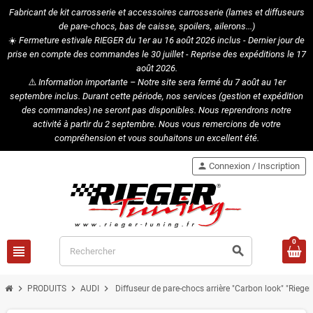
Fabricant de kit carrosserie et accessoires carrosserie (lames et diffuseurs
de pare-chocs, bas de caisse, spoilers, ailerons...)
☀️
Fermeture estivale RIEGER du 1er au 16 août 2026 inclus - Dernier jour de
prise en compte des commandes le 30 juillet - Reprise des expéditions le 17
août 2026.
⚠️
Information importante – Notre site sera fermé du 7 août au 1er
septembre inclus. Durant cette période, nos services (gestion et expédition
des commandes) ne seront pas disponibles. Nous reprendrons notre
activité à partir du 2 septembre. Nous vous remercions de votre
compréhension et vous souhaitons un excellent été.
person
Connexion / Inscription
0
view_headline
search
chevron_right
chevron_right
chevron_right
PRODUITS
AUDI
Diffuseur de pare-chocs arrière "Carbon look" "Rieg