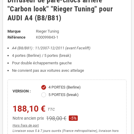
Diffuseur de pare-chocs arrière
"Carbon look" "Rieger Tuning" pour
AUDI A4 (B8/B81)
Marque
Rieger Tuning
Référence
K00099843-1
A4 (B8/B81) : 11/2007-12/2011 (avant Facelift)
4 portes (Berline) / 5 portes (break)
Pour double échappements gauche
Ne convient pas aux voitures avec attelage
4 PORTES (Berline)
check
VERSION :
5 PORTES (break)
188,10 €
TTC
198,00 €
Notre ancien prix
-5%
Hors frais de port
Livraison sous 5 à 7 jours ouvrés (France métropolitaine), livraison hors