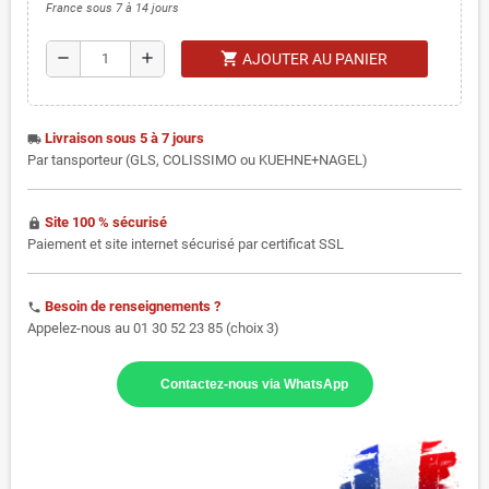
France sous 7 à 14 jours
shopping_cart
remove
add
AJOUTER AU PANIER
Livraison sous 5 à 7 jours
local_shipping
Par tansporteur (GLS, COLISSIMO ou KUEHNE+NAGEL)
Site 100 % sécurisé
https
Paiement et site internet sécurisé par certificat SSL
Besoin de renseignements ?
phone
Appelez-nous au 01 30 52 23 85 (choix 3)
Contactez-nous via WhatsApp