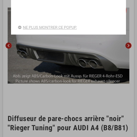
NE PLUS MONTRER CE POPUP.
chevron_left
chevron_right
Diffuseur de pare-chocs arrière "noir"
"Rieger Tuning" pour AUDI A4 (B8/B81)