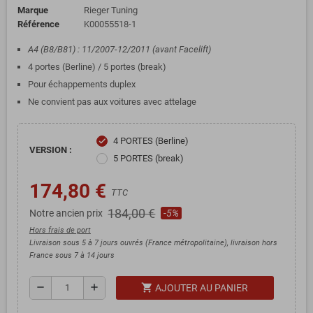
Marque
Rieger Tuning
Référence
K00055518-1
A4 (B8/B81) : 11/2007-12/2011 (avant Facelift)
4 portes (Berline) / 5 portes (break)
Pour échappements duplex
Ne convient pas aux voitures avec attelage
4 PORTES (Berline)
check
VERSION :
5 PORTES (break)
174,80 €
TTC
184,00 €
Notre ancien prix
-5%
Hors frais de port
Livraison sous 5 à 7 jours ouvrés (France métropolitaine), livraison hors
France sous 7 à 14 jours
shopping_cart
remove
add
AJOUTER AU PANIER