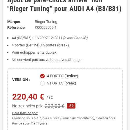
Ajout de pare-chocs arrière "noir"
"Rieger Tuning" pour AUDI A4 (B8/B81)
Marque
Rieger Tuning
Référence
K00055506-1
A4 (B8/B81) : 11/2007-12/2011 (avant Facelift)
4 portes (Berline) / 5 portes (break)
Pour échappements duplex
Ne convient pas aux voitures avec attelage
4 PORTES (Berline)
check
VERSION :
5 PORTES (break)
220,40 €
TTC
232,00 €
Notre ancien prix
-5%
Hors frais de port
Livraison sous 5 à 7 jours ouvrés (France métropolitaine), livraison hors
France sous 7 à 14 jours