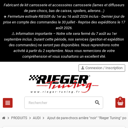
Fabricant de kit carrosserie et accessoires carrosserie (lames et diffuseurs
de pare-chocs, bas de caisse, spoilers, ailerons...)
☀️
Fermeture estivale RIEGER du 1er au 16 août 2026 inclus - Dernier jour de
prise en compte des commandes le 30 juillet - Reprise des expéditions le 17
août 2026.
⚠️
Information importante – Notre site sera fermé du 7 août au 1er
septembre inclus. Durant cette période, nos services (gestion et expédition
des commandes) ne seront pas disponibles. Nous reprendrons notre
activité à partir du 2 septembre. Nous vous remercions de votre
compréhension et vous souhaitons un excellent été.
person
Connexion / Inscription
0
view_headline
search
chevron_right
chevron_right
chevron_right
PRODUITS
AUDI
Ajout de pare-chocs arrière "noir" "Rieger Tuning" p