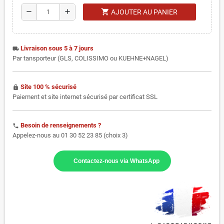
shopping_cart
remove
add
AJOUTER AU PANIER
Livraison sous 5 à 7 jours
local_shipping
Par tansporteur (GLS, COLISSIMO ou KUEHNE+NAGEL)
Site 100 % sécurisé
https
Paiement et site internet sécurisé par certificat SSL
Besoin de renseignements ?
phone
Appelez-nous au 01 30 52 23 85 (choix 3)
Contactez-nous via WhatsApp