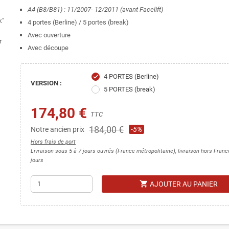
A4 (B8/B81) : 11/2007- 12/2011 (avant Facelift)
4 portes (Berline) / 5 portes (break)
Avec ouverture
Avec découpe
4 PORTES (Berline)
check
VERSION :
5 PORTES (break)
174,80 €
TTC
184,00 €
Notre ancien prix
-5%
Hors frais de port
Livraison sous 5 à 7 jours ouvrés (France métropolitaine), livraison hors Fran
jours
shopping_cart
AJOUTER AU PANIER