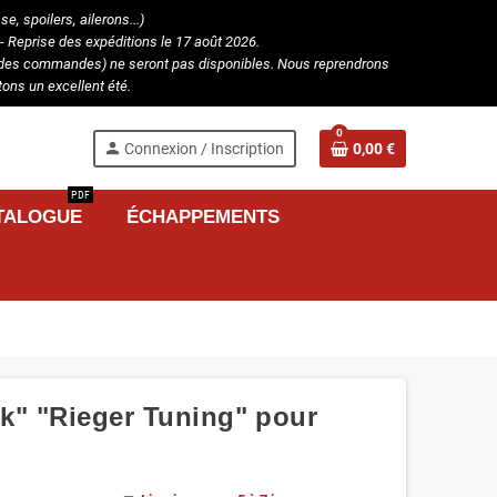
, spoilers, ailerons...)
- Reprise des expéditions le 17 août 2026.
ion des commandes) ne seront pas disponibles. Nous reprendrons
ons un excellent été.
0
person
Connexion / Inscription
0,00 €
PDF
TALOGUE
ÉCHAPPEMENTS
k" "Rieger Tuning" pour