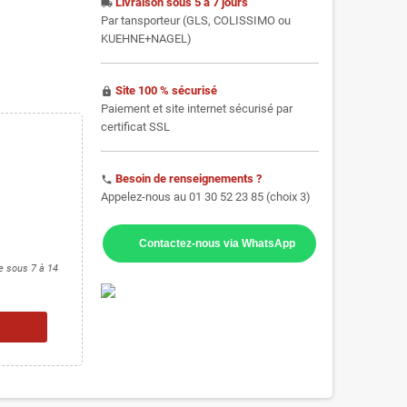
Livraison sous 5 à 7 jours
local_shipping
Par tansporteur (GLS, COLISSIMO ou
KUEHNE+NAGEL)
Site 100 % sécurisé
https
Paiement et site internet sécurisé par
certificat SSL
Besoin de renseignements ?
phone
Appelez-nous au 01 30 52 23 85 (choix 3)
Contactez-nous via WhatsApp
ce sous 7 à 14