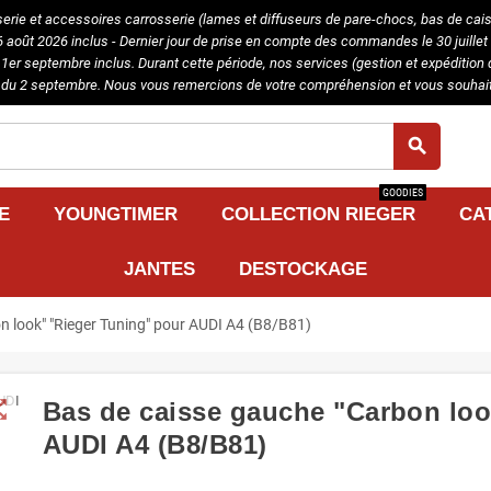
serie et accessoires carrosserie (lames et diffuseurs de pare-chocs, bas de caisse
août 2026 inclus - Dernier jour de prise en compte des commandes le 30 juillet 
u 1er septembre inclus. Durant cette période, nos services (gestion et expédit
tir du 2 septembre. Nous vous remercions de votre compréhension et vous souhait
search
GOODIES
E
YOUNGTIMER
COLLECTION RIEGER
CA
JANTES
DESTOCKAGE
n look" "Rieger Tuning" pour AUDI A4 (B8/B81)
t_map
Bas de caisse gauche "Carbon loo
AUDI A4 (B8/B81)