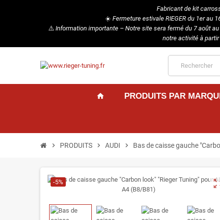
Fabricant de kit carros
☀️
Fermeture estivale RIEGER du 1er au 16 
⚠️
Information importante – Notre site sera fermé du 7 août a
notre activité à par
PRODUITS PAR MARQU
home
chevron_right
PRODUITS
chevron_right
AUDI
chevron_right
Bas de caisse gauche "Carbo
zoom_ou
-5%