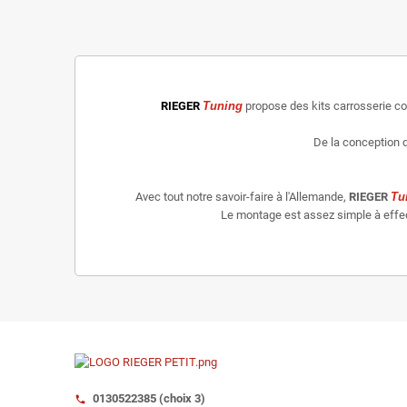
RIEGER
Tuning
propose des kits carrosserie c
De la conception d
Avec tout notre savoir-faire à l'Allemande,
RIEGER
Tu
Le montage est assez simple à effectu
0130522385 (choix 3)
call