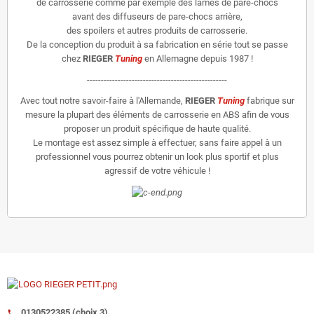
de carrosserie comme par exemple des lames de pare-chocs
avant des diffuseurs de pare-chocs arrière,
des spoilers et autres produits de carrosserie.
De la conception du produit à sa fabrication en série tout se passe
chez
RIEGER
Tuning
en Allemagne depuis 1987 !
--------------------------------------------------
Avec tout notre savoir-faire à l'Allemande,
RIEGER
Tuning
fabrique sur
mesure la plupart des éléments de carrosserie en ABS afin de vous
proposer un produit spécifique de haute qualité.
Le montage est assez simple à effectuer, sans faire appel à un
professionnel vous pourrez obtenir un look plus sportif et plus
agressif de votre véhicule !
0130522385 (choix 3)
call