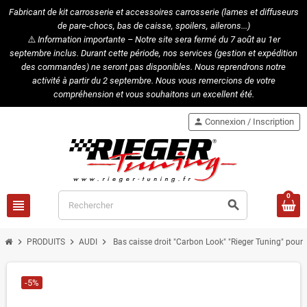
Fabricant de kit carrosserie et accessoires carrosserie (lames et diffuseurs
de pare-chocs, bas de caisse, spoilers, ailerons...)
⚠️
Information importante – Notre site sera fermé du 7 août au 1er
septembre inclus. Durant cette période, nos services (gestion et expédition
des commandes) ne seront pas disponibles. Nous reprendrons notre
activité à partir du 2 septembre. Nous vous remercions de votre
compréhension et vous souhaitons un excellent été.
person
Connexion / Inscription
0
view_headline
search
chevron_right
chevron_right
chevron_right
PRODUITS
AUDI
Bas caisse droit "Carbon Look" "Rieger Tuning" pour
-5%