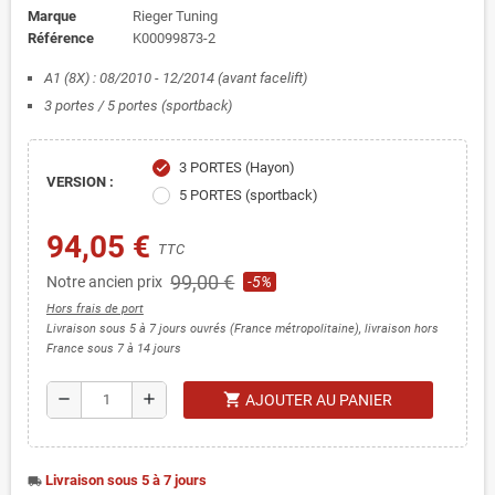
Marque
Rieger Tuning
Référence
K00099873-2
A1 (8X) : 08/2010 - 12/2014 (avant facelift)
3 portes / 5 portes (sportback)
3 PORTES (Hayon)
check
VERSION :
5 PORTES (sportback)
94,05 €
TTC
99,00 €
Notre ancien prix
-5%
Hors frais de port
Livraison sous 5 à 7 jours ouvrés (France métropolitaine), livraison hors
France sous 7 à 14 jours
shopping_cart
remove
add
AJOUTER AU PANIER
Livraison sous 5 à 7 jours
local_shipping