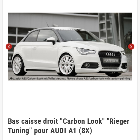
chevron_left
chevron_right
Bas caisse droit "Carbon Look" "Rieger
Tuning" pour AUDI A1 (8X)