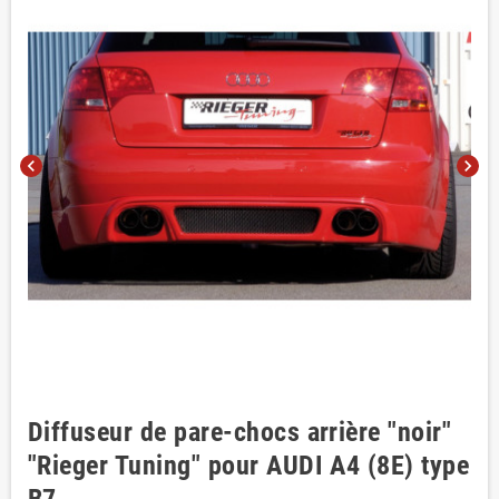
chevron_left
chevron_right
Diffuseur de pare-chocs arrière "noir"
"Rieger Tuning" pour AUDI A4 (8E) type