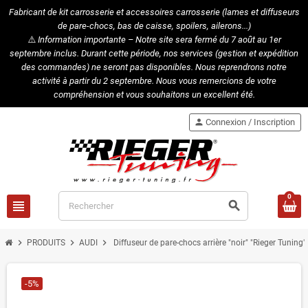
Fabricant de kit carrosserie et accessoires carrosserie (lames et diffuseurs
de pare-chocs, bas de caisse, spoilers, ailerons...)
⚠️
Information importante – Notre site sera fermé du 7 août au 1er
septembre inclus. Durant cette période, nos services (gestion et expédition
des commandes) ne seront pas disponibles. Nous reprendrons notre
activité à partir du 2 septembre. Nous vous remercions de votre
compréhension et vous souhaitons un excellent été.
person
Connexion / Inscription
0
view_headline
search
chevron_right
chevron_right
chevron_right
PRODUITS
AUDI
Diffuseur de pare-chocs arrière "noir" "Rieger Tuning
-5%