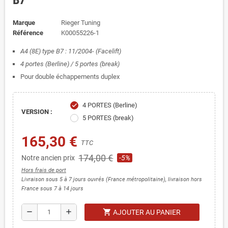
B7
Marque
Rieger Tuning
Référence
K00055226-1
A4 (8E) type B7 : 11/2004- (Facelift)
4 portes (Berline) / 5 portes (break)
Pour double échappements duplex
4 PORTES (Berline)
check
VERSION :
5 PORTES (break)
165,30 €
TTC
174,00 €
Notre ancien prix
-5%
Hors frais de port
Livraison sous 5 à 7 jours ouvrés (France métropolitaine), livraison hors
France sous 7 à 14 jours
shopping_cart
remove
add
AJOUTER AU PANIER