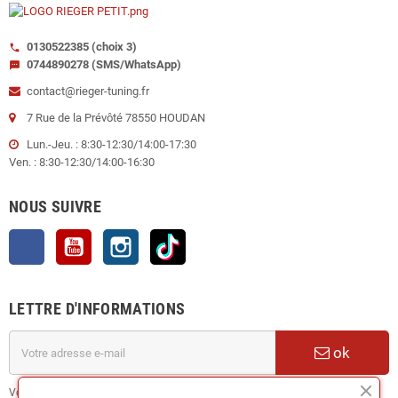
0130522385 (choix 3)
call
0744890278 (SMS/WhatsApp)
sms
contact@rieger-tuning.fr
7 Rue de la Prévôté 78550 HOUDAN
Lun.-Jeu. : 8:30-12:30/14:00-17:30
Ven. : 8:30-12:30/14:00-16:30
NOUS SUIVRE
Facebook
YouTube
Instagram
TikTok
LETTRE D'INFORMATIONS
ok
Vous pouvez vous désinscrire à tout moment. Vous trouverez pour cela nos