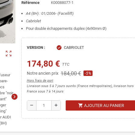
Référence
K00088077-1
A4 (8H) : 01/2006- (Facellift)
Cabriolet
Pour double échappements duplex (4x90mm Ø)
VERSION :
CABRIOLET
check
zoom_out_map
174,80 €
TTC
184,00 €
Notre ancien prix
-5%
Hors frais de port
Livraison sous 5 à 7 jours ouvrés (France métropolitaine), livraison hors
France sous 7 à 14 jours
chevron_right
shopping_cart
remove
add
AJOUTER AU PANIER