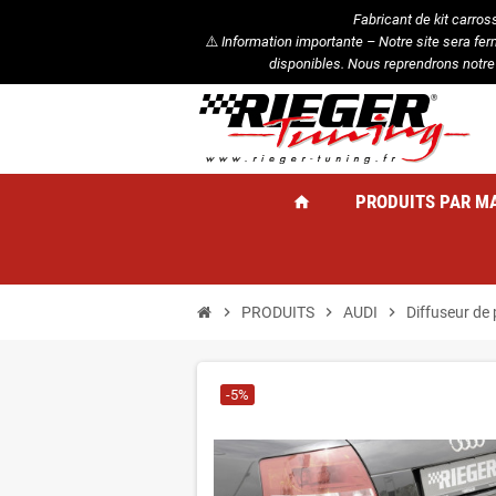
Fabricant de kit carros
⚠️
Information importante – Notre site sera fe
disponibles. Nous reprendrons notre
PRODUITS PAR M
home
chevron_right
PRODUITS
chevron_right
AUDI
chevron_right
Diffuseur de 
-5%