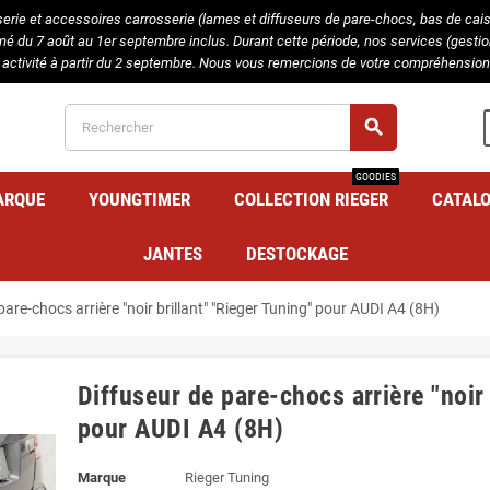
serie et accessoires carrosserie (lames et diffuseurs de pare-chocs, bas de caisse
rmé du 7 août au 1er septembre inclus. Durant cette période, nos services (gest
 activité à partir du 2 septembre. Nous vous remercions de votre compréhension 
search
GOODIES
ARQUE
YOUNGTIMER
COLLECTION RIEGER
CATAL
JANTES
DESTOCKAGE
pare-chocs arrière "noir brillant" "Rieger Tuning" pour AUDI A4 (8H)
Diffuseur de pare-chocs arrière "noir 
pour AUDI A4 (8H)
Marque
Rieger Tuning