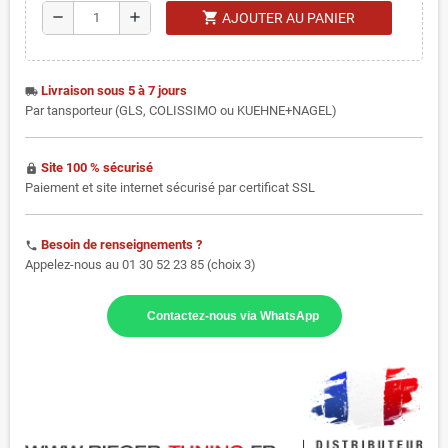
shopping_cart
remove
add
AJOUTER AU PANIER
Livraison sous 5 à 7 jours
local_shipping
Par tansporteur (GLS, COLISSIMO ou KUEHNE+NAGEL)
Site 100 % sécurisé
https
Paiement et site internet sécurisé par certificat SSL
Besoin de renseignements ?
phone
Appelez-nous au 01 30 52 23 85 (choix 3)
Contactez-nous via WhatsApp