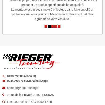
mesure la plupart des éléments de carrosserie en ABS afin de vous
proposer un produit spécifique de haute qualité.
Le montage est assez simple à effectuer, sans faire appel à un
professionnel vous pourrez obtenir un look plus sportif et plus
agressif de votre véhicule !
0130522385 (choix 3)
call
0744890278 (SMS/WhatsApp)
sms
contact@rieger-tuning.fr
7 Rue de la Prévôté 78550 HOUDAN
Lun.-Jeu. : 8:30-12:30/14:00-17:30