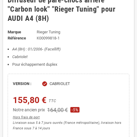
Diffuseur de pare-chocs arrière
"Carbon look" "Rieger Tuning" pour
AUDI A4 (8H)
Marque
Rieger Tuning
Référence
K00099818-1
A4 (8H) : 01/2006- (Facellift)
Cabriolet
Pour échappement duplex
VERSION :
CABRIOLET
check
155,80 €
TTC
164,00 €
Notre ancien prix
-5%
Hors frais de port
Livraison sous 5 à 7 jours ouvrés (France métropolitaine), livraison hors
France sous 7 à 14 jours