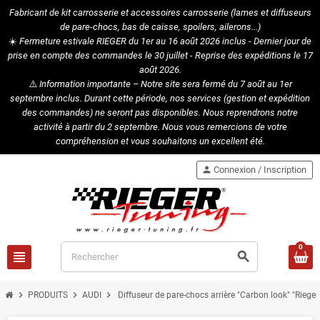
Fabricant de kit carrosserie et accessoires carrosserie (lames et diffuseurs
de pare-chocs, bas de caisse, spoilers, ailerons...)
☀️
Fermeture estivale RIEGER du 1er au 16 août 2026 inclus - Dernier jour de
prise en compte des commandes le 30 juillet - Reprise des expéditions le 17
août 2026.
⚠️
Information importante – Notre site sera fermé du 7 août au 1er
septembre inclus. Durant cette période, nos services (gestion et expédition
des commandes) ne seront pas disponibles. Nous reprendrons notre
activité à partir du 2 septembre. Nous vous remercions de votre
compréhension et vous souhaitons un excellent été.
person
Connexion / Inscription
0
view_headline
search
chevron_right
chevron_right
chevron_right
PRODUITS
AUDI
Diffuseur de pare-chocs arrière "Carbon look" "Riege