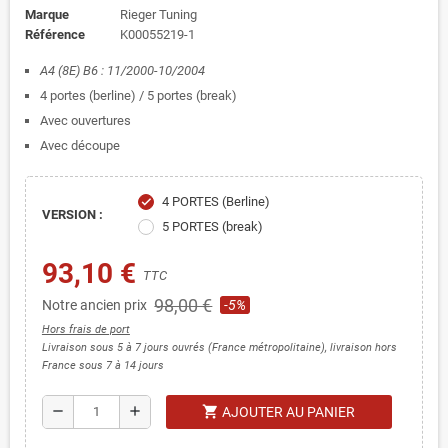
Marque
Rieger Tuning
Référence
K00055219-1
A4 (8E) B6 : 11/2000-10/2004
4 portes (berline) / 5 portes (break)
Avec ouvertures
Avec découpe
4 PORTES (Berline)
check
VERSION :
5 PORTES (break)
93,10 €
TTC
98,00 €
Notre ancien prix
-5%
Hors frais de port
Livraison sous 5 à 7 jours ouvrés (France métropolitaine), livraison hors
France sous 7 à 14 jours
shopping_cart
remove
add
AJOUTER AU PANIER