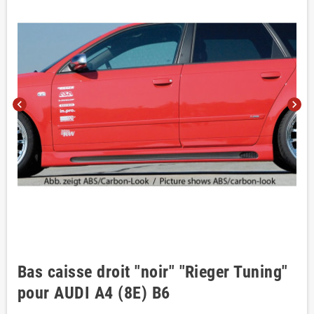
chevron_left
chevron_right
Bas caisse droit "noir" "Rieger Tuning"
pour AUDI A4 (8E) B6