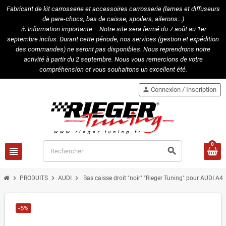
Fabricant de kit carrosserie et accessoires carrosserie (lames et diffuseurs
de pare-chocs, bas de caisse, spoilers, ailerons...)
⚠️
Information importante – Notre site sera fermé du 7 août au 1er
septembre inclus. Durant cette période, nos services (gestion et expédition
des commandes) ne seront pas disponibles. Nous reprendrons notre
activité à partir du 2 septembre. Nous vous remercions de votre
compréhension et vous souhaitons un excellent été.
person
Connexion / Inscription
0
view_headline
search
chevron_right
chevron_right
chevron_right
PRODUITS
AUDI
Bas caisse droit "noir" "Rieger Tuning" pour AUDI A4 
-5%