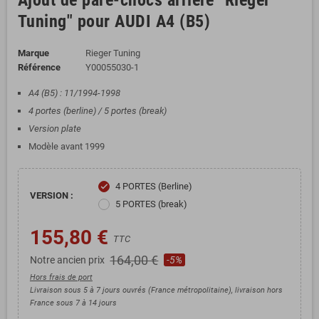
Ajout de pare-chocs arrière "Rieger
Tuning" pour AUDI A4 (B5)
Marque
Rieger Tuning
Référence
Y00055030-1
A4 (B5) : 11/1994-1998
4 portes (berline) / 5 portes (break)
Version plate
Modèle avant 1999
4 PORTES (Berline)
check
VERSION :
5 PORTES (break)
155,80 €
TTC
164,00 €
Notre ancien prix
-5%
Hors frais de port
Livraison sous 5 à 7 jours ouvrés (France métropolitaine), livraison hors
France sous 7 à 14 jours