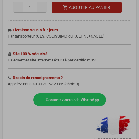
shopping_cart
remove
add
AJOUTER AU PANIER
Livraison sous 5 à 7 jours
local_shipping
Par tansporteur (GLS, COLISSIMO ou KUEHNE+NAGEL)
Site 100 % sécurisé
https
Paiement et site internet sécurisé par certificat SSL
Besoin de renseignements ?
phone
Appelez-nous au 01 30 52 23 85 (choix 3)
Contactez-nous via WhatsApp