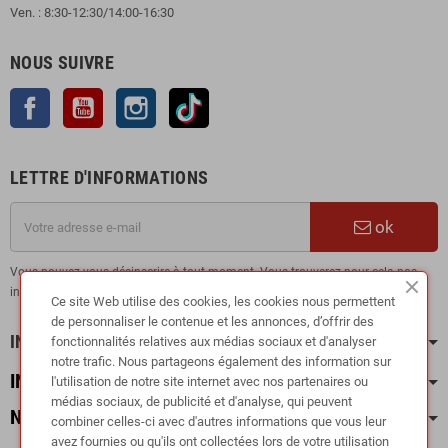
Ven. : 8:30-12:30/14:00-16:30
NOUS SUIVRE
Facebook
YouTube
Instagram
TikTok
LETTRE D'INFORMATIONS
ok
Vous pouvez vous désinscrire à tout moment. Vous trouverez pour cela nos
informations de contact dans les conditions d'utilisation du site.
Ce site Web utilise des cookies, les cookies nous permettent
de personnaliser le contenue et les annonces, d’offrir des
INFORMATION
fonctionnalités relatives aux médias sociaux et d'analyser
notre trafic. Nous partageons également des information sur
INFOS PRATIQUES
l'utilisation de notre site internet avec nos partenaires ou
médias sociaux, de publicité et d'analyse, qui peuvent
NOS CATÉGORIES
combiner celles-ci avec d'autres informations que vous leur
avez fournies ou qu'ils ont collectées lors de votre utilisation