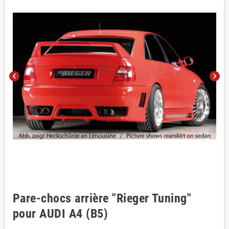
chevron_left
chevron_right
Pare-chocs arrière "Rieger Tuning"
pour AUDI A4 (B5)