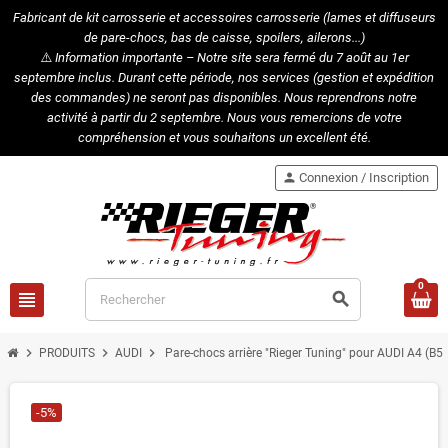
Fabricant de kit carrosserie et accessoires carrosserie (lames et diffuseurs
de pare-chocs, bas de caisse, spoilers, ailerons...)
⚠️
Information importante – Notre site sera fermé du 7 août au 1er
septembre inclus. Durant cette période, nos services (gestion et expédition
des commandes) ne seront pas disponibles. Nous reprendrons notre
activité à partir du 2 septembre. Nous vous remercions de votre
compréhension et vous souhaitons un excellent été.
person
Connexion / Inscription
0
view_headline
search
chevron_right
chevron_right
chevron_right
PRODUITS
AUDI
Pare-chocs arrière "Rieger Tuning" pour AUDI A4 (B5)
-5%