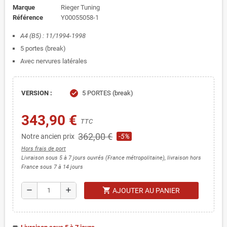
Marque
Rieger Tuning
Référence
Y00055058-1
A4 (B5) : 11/1994-1998
5 portes (break)
Avec nervures latérales
VERSION :
5 PORTES (break)
check
343,90 €
TTC
362,00 €
Notre ancien prix
-5%
Hors frais de port
Livraison sous 5 à 7 jours ouvrés (France métropolitaine), livraison hors
France sous 7 à 14 jours
shopping_cart
remove
add
AJOUTER AU PANIER