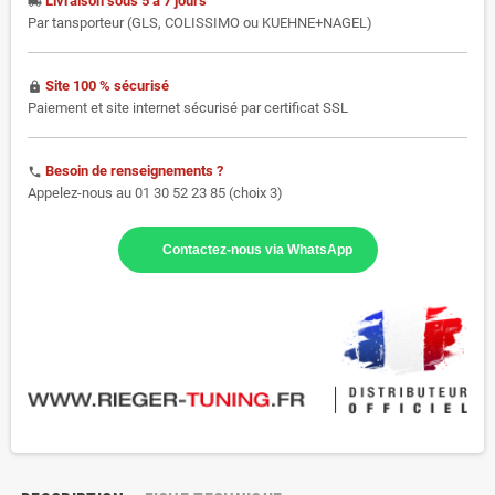
Livraison sous 5 à 7 jours
local_shipping
Par tansporteur (GLS, COLISSIMO ou KUEHNE+NAGEL)
Site 100 % sécurisé
https
Paiement et site internet sécurisé par certificat SSL
Besoin de renseignements ?
phone
Appelez-nous au 01 30 52 23 85 (choix 3)
Contactez-nous via WhatsApp