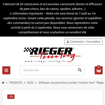
Fabricant de kit carrosserie et accessoires carrosserie (lames et diffuseurs
de pare-chocs, bas de caisse, spoilers, ailerons...)
⚠️
Information importante – Notre site sera fermé du 7 août au 1er
septembre inclus. Durant cette période, nos services (gestion et expédition
des commandes) ne seront pas disponibles. Nous reprendrons notre
activité à partir du 2 septembre. Nous vous remercions de votre
compréhension et vous souhaitons un excellent été.
person
Connexion / Inscription
0
view_headline
search
chevron_right
chevron_right
chevron_right
PRODUITS
AUDI
Diffuseur de pare-chocs arrière "Carbon look" "Riege
-5%