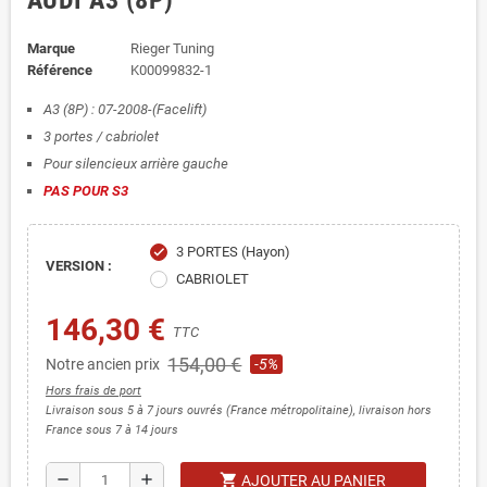
AUDI A3 (8P)
Marque
Rieger Tuning
Référence
K00099832-1
A3 (8P) : 07-2008-(Facelift)
3 portes / cabriolet
Pour silencieux arrière gauche
PAS POUR S3
3 PORTES (Hayon)
check
VERSION :
CABRIOLET
146,30 €
TTC
154,00 €
Notre ancien prix
-5%
Hors frais de port
Livraison sous 5 à 7 jours ouvrés (France métropolitaine), livraison hors
France sous 7 à 14 jours
shopping_cart
remove
add
AJOUTER AU PANIER