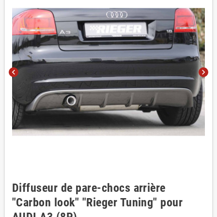
chevron_left
chevron_right
Diffuseur de pare-chocs arrière
"Carbon look" "Rieger Tuning" pour