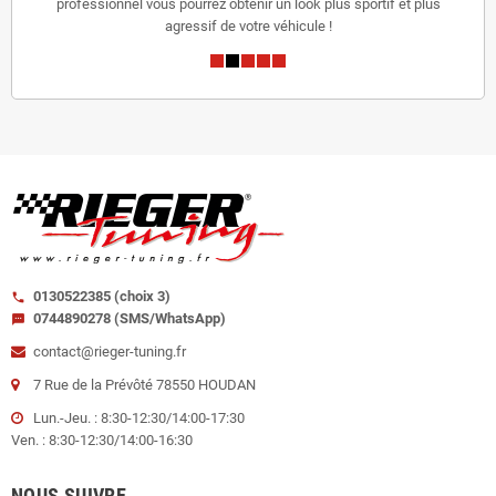
professionnel vous pourrez obtenir un look plus sportif et plus
agressif de votre véhicule !
0130522385 (choix 3)
call
0744890278 (SMS/WhatsApp)
sms
contact@rieger-tuning.fr
7 Rue de la Prévôté 78550 HOUDAN
Lun.-Jeu. : 8:30-12:30/14:00-17:30
Ven. : 8:30-12:30/14:00-16:30
NOUS SUIVRE