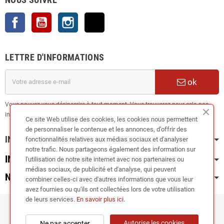
Facebook
YouTube
Instagram
TikTok
LETTRE D'INFORMATIONS
ok
Vous pouvez vous désinscrire à tout moment. Vous trouverez pour cela nos
informations de contact dans les conditions d'utilisation du site.
Ce site Web utilise des cookies, les cookies nous permettent
de personnaliser le contenue et les annonces, d’offrir des
INFORMATION
fonctionnalités relatives aux médias sociaux et d'analyser
notre trafic. Nous partageons également des information sur
INFOS PRATIQUES
l'utilisation de notre site internet avec nos partenaires ou
médias sociaux, de publicité et d'analyse, qui peuvent
NOS CATÉGORIES
combiner celles-ci avec d'autres informations que vous leur
avez fournies ou qu'ils ont collectées lors de votre utilisation
de leurs services.
En savoir plus ici
.
Copyright © 2024
RIEGER TUNING France •
Autorise les cookies
Ne pas accepter