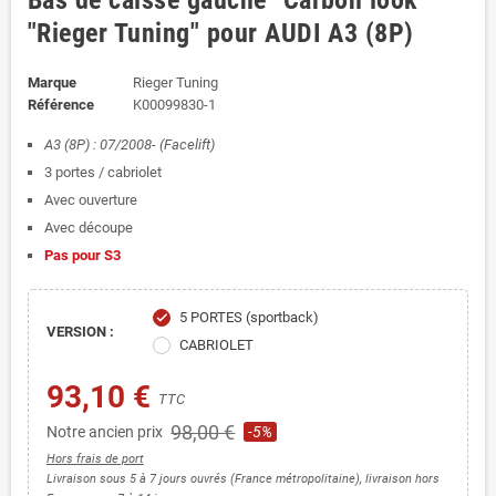
Bas de caisse gauche "Carbon look"
"Rieger Tuning" pour AUDI A3 (8P)
Marque
Rieger Tuning
Référence
K00099830-1
A3 (8P) : 07/2008- (Facelift)
3 portes / cabriolet
Avec ouverture
Avec découpe
Pas pour S3
5 PORTES (sportback)
check
VERSION :
CABRIOLET
93,10 €
TTC
98,00 €
Notre ancien prix
-5%
Hors frais de port
Livraison sous 5 à 7 jours ouvrés (France métropolitaine), livraison hors