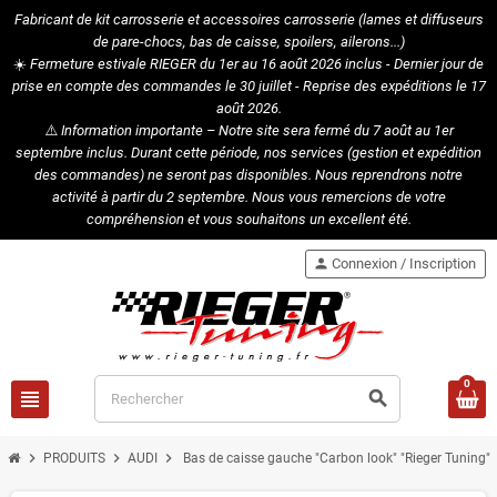
Fabricant de kit carrosserie et accessoires carrosserie (lames et diffuseurs
de pare-chocs, bas de caisse, spoilers, ailerons...)
☀️
Fermeture estivale RIEGER du 1er au 16 août 2026 inclus - Dernier jour de
prise en compte des commandes le 30 juillet - Reprise des expéditions le 17
août 2026.
⚠️
Information importante – Notre site sera fermé du 7 août au 1er
septembre inclus. Durant cette période, nos services (gestion et expédition
des commandes) ne seront pas disponibles. Nous reprendrons notre
activité à partir du 2 septembre. Nous vous remercions de votre
compréhension et vous souhaitons un excellent été.
person
Connexion / Inscription
0
view_headline
search
chevron_right
chevron_right
chevron_right
PRODUITS
AUDI
Bas de caisse gauche "Carbon look" "Rieger Tuning"