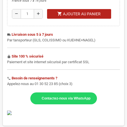
France sous 7 à 14 jours
shopping_cart
remove
add
AJOUTER AU PANIER
Livraison sous 5 à 7 jours
local_shipping
Par tansporteur (GLS, COLISSIMO ou KUEHNE+NAGEL)
Site 100 % sécurisé
https
Paiement et site internet sécurisé par certificat SSL
Besoin de renseignements ?
phone
Appelez-nous au 01 30 52 23 85 (choix 3)
Contactez-nous via WhatsApp