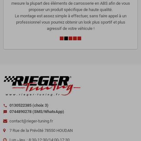
mesure la plupart des éléments de carrosserie en ABS afin de vous
proposer un produit spécifique de haute qualité.
Le montage est assez simple à effectuer, sans faire appel à un
professionnel vous pourrez obtenir un look plus sportif et plus
agressif de votre véhicule !
0130522385 (choix 3)
call
0744890278 (SMS/WhatsApp)
sms
contact@rieger-tuning.fr
7 Rue de la Prévôté 78550 HOUDAN
Lun.-Jeu. : 8:30-12:30/14:00-17:30