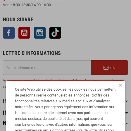
Ven. : 8:30-12:30/14:00-16:30
NOUS SUIVRE
Facebook
YouTube
Instagram
TikTok
LETTRE D'INFORMATIONS
ok
Vous pouvez vous désinscrire à tout moment. Vous trouverez pour cela nos
informations de contact dans les conditions d'utilisation du site.
Ce site Web utilise des cookies, les cookies nous permettent
de personnaliser le contenue et les annonces, d’offrir des
INFORMATION
fonctionnalités relatives aux médias sociaux et d'analyser
notre trafic. Nous partageons également des information sur
INFOS PRATIQUES
l'utilisation de notre site internet avec nos partenaires ou
médias sociaux, de publicité et d'analyse, qui peuvent
NOS CATÉGORIES
combiner celles-ci avec d'autres informations que vous leur
avez fournies ou qu'ils ont collectées lors de votre utilisation