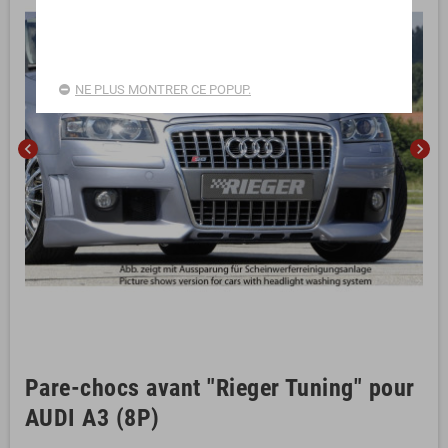
NE PLUS MONTRER CE POPUP.
chevron_left
chevron_right
Pare-chocs avant "Rieger Tuning" pour
AUDI A3 (8P)