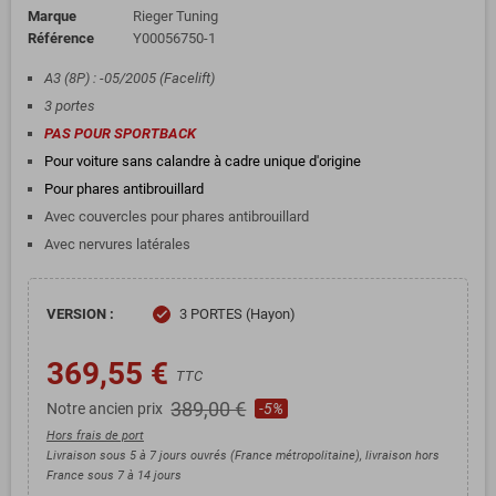
Marque
Rieger Tuning
Référence
Y00056750-1
A3 (8P) : -05/2005 (Facelift)
3 portes
PAS POUR SPORTBACK
Pour voiture sans calandre à cadre unique d'origine
Pour phares antibrouillard
Avec couvercles pour phares antibrouillard
Avec nervures latérales
VERSION :
3 PORTES (Hayon)
check
369,55 €
TTC
389,00 €
Notre ancien prix
-5%
Hors frais de port
Livraison sous 5 à 7 jours ouvrés (France métropolitaine), livraison hors
France sous 7 à 14 jours