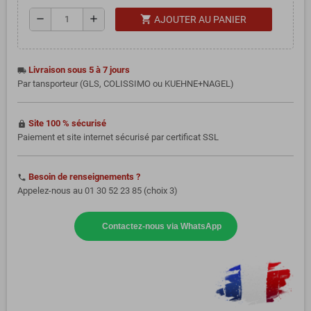
shopping_cart
remove
add
AJOUTER AU PANIER
Livraison sous 5 à 7 jours
local_shipping
Par tansporteur (GLS, COLISSIMO ou KUEHNE+NAGEL)
Site 100 % sécurisé
https
Paiement et site internet sécurisé par certificat SSL
Besoin de renseignements ?
phone
Appelez-nous au 01 30 52 23 85 (choix 3)
Contactez-nous via WhatsApp