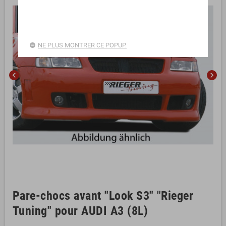
NE PLUS MONTRER CE POPUP.
chevron_left
chevron_right
Pare-chocs avant "Look S3" "Rieger
Tuning" pour AUDI A3 (8L)