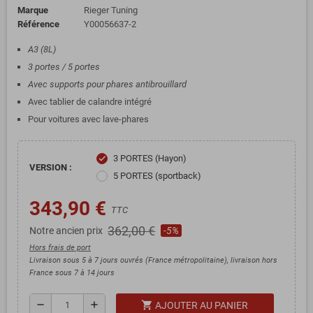
Marque
Rieger Tuning
Référence
Y00056637-2
A3 (8L)
3 portes / 5 portes
Avec supports pour phares antibrouillard
Avec tablier de calandre intégré
Pour voitures avec lave-phares
3 PORTES (Hayon)
check
VERSION :
5 PORTES (sportback)
343,90 €
TTC
362,00 €
Notre ancien prix
-5%
Hors frais de port
Livraison sous 5 à 7 jours ouvrés (France métropolitaine), livraison hors
France sous 7 à 14 jours
shopping_cart
remove
add
AJOUTER AU PANIER