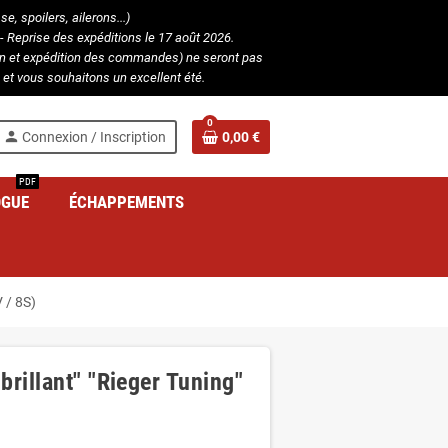
, spoilers, ailerons...)
- Reprise des expéditions le 17 août 2026.
ion et expédition des commandes) ne seront pas
et vous souhaitons un excellent été.
0
person
Connexion / Inscription
0,00 €
PDF
OGUE
ÉCHAPPEMENTS
V / 8S)
brillant" "Rieger Tuning"