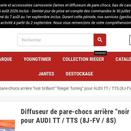
serie et accessoires carrosserie (lames et diffuseurs de pare-chocs, bas de caisse
août 2026 inclus - Dernier jour de prise en compte des commandes le 30 juillet 
rmé du 7 août au 1er septembre inclus. Durant cette période, nos services (gest
 activité à partir du 2 septembre. Nous vous remercions de votre compréhension 
search
GOODIES
ARQUE
YOUNGTIMER
COLLECTION RIEGER
CATAL
JANTES
DESTOCKAGE
pare-chocs arrière "noir brillant" "Rieger Tuning" pour AUDI TT / TTS (8J-F
Diffuseur de pare-chocs arrière "noir 
pour AUDI TT / TTS (8J-FV / 8S)