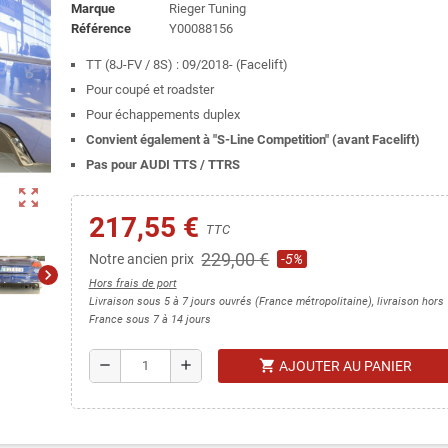
Marque
Rieger Tuning
Référence
Y00088156
TT (8J-FV / 8S) : 09/2018- (Facelift)
Pour coupé et roadster
Pour échappements duplex
Convient également à "S-Line Competition" (avant Facelift)
Pas pour AUDI TTS / TTRS
zoom_out_map
217,55 €
TTC
229,00 €
Notre ancien prix
-5%
chevron_right
Hors frais de port
Livraison sous 5 à 7 jours ouvrés (France métropolitaine), livraison hors
France sous 7 à 14 jours
shopping_cart
remove
add
AJOUTER AU PANIER