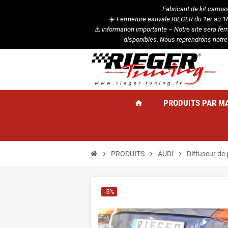
Fabricant de kit carros
☀️
Fermeture estivale RIEGER du 1er au 16 
⚠️
Information importante – Notre site sera fe
disponibles. Nous reprendrons notre
PRODUITS PAR M
home
chevron_right
PRODUITS
chevron_right
AUDI
chevron_right
Diffuseur de 
-5%