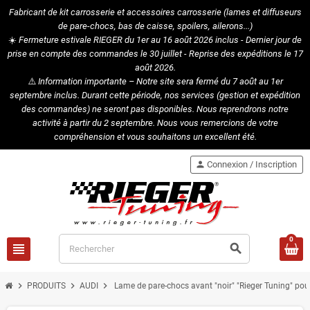
Fabricant de kit carrosserie et accessoires carrosserie (lames et diffuseurs
de pare-chocs, bas de caisse, spoilers, ailerons...)
☀️
Fermeture estivale RIEGER du 1er au 16 août 2026 inclus - Dernier jour de
prise en compte des commandes le 30 juillet - Reprise des expéditions le 17
août 2026.
⚠️
Information importante – Notre site sera fermé du 7 août au 1er
septembre inclus. Durant cette période, nos services (gestion et expédition
des commandes) ne seront pas disponibles. Nous reprendrons notre
activité à partir du 2 septembre. Nous vous remercions de votre
compréhension et vous souhaitons un excellent été.
person
Connexion / Inscription
0
view_headline
search
chevron_right
chevron_right
chevron_right
PRODUITS
AUDI
Lame de pare-chocs avant "noir" "Rieger Tuning" pour