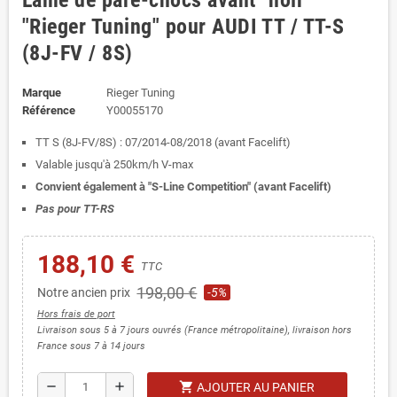
Lame de pare-chocs avant "noir"
"Rieger Tuning" pour AUDI TT / TT-S
(8J-FV / 8S)
Marque
Rieger Tuning
Référence
Y00055170
TT S (8J-FV/8S) : 07/2014-08/2018 (avant Facelift)
Valable jusqu'à 250km/h V-max
Convient également à "S-Line Competition" (avant Facelift)
Pas pour TT-RS
188,10 €
TTC
198,00 €
Notre ancien prix
-5%
Hors frais de port
Livraison sous 5 à 7 jours ouvrés (France métropolitaine), livraison hors
France sous 7 à 14 jours
shopping_cart
remove
add
AJOUTER AU PANIER