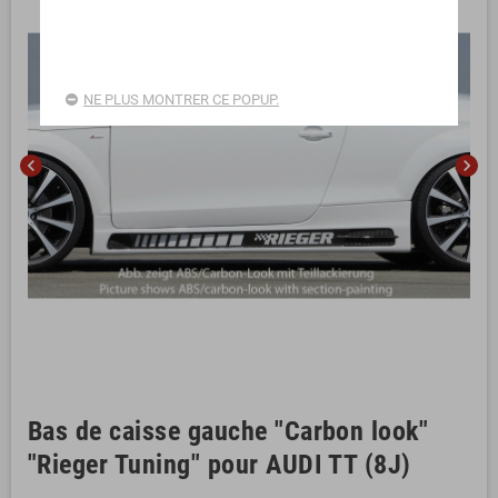
NE PLUS MONTRER CE POPUP.
chevron_left
chevron_right
Bas de caisse gauche "Carbon look"
"Rieger Tuning" pour AUDI TT (8J)