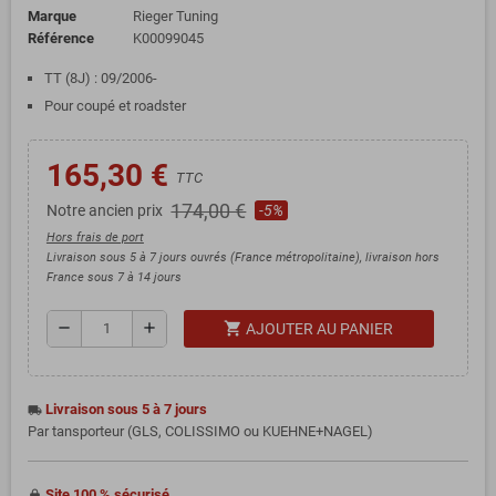
Marque
Rieger Tuning
Référence
K00099045
TT (8J) : 09/2006-
Pour coupé et roadster
165,30 €
TTC
174,00 €
Notre ancien prix
-5%
Hors frais de port
Livraison sous 5 à 7 jours ouvrés (France métropolitaine), livraison hors
France sous 7 à 14 jours
shopping_cart
remove
add
AJOUTER AU PANIER
Livraison sous 5 à 7 jours
local_shipping
Par tansporteur (GLS, COLISSIMO ou KUEHNE+NAGEL)
Site 100 % sécurisé
https