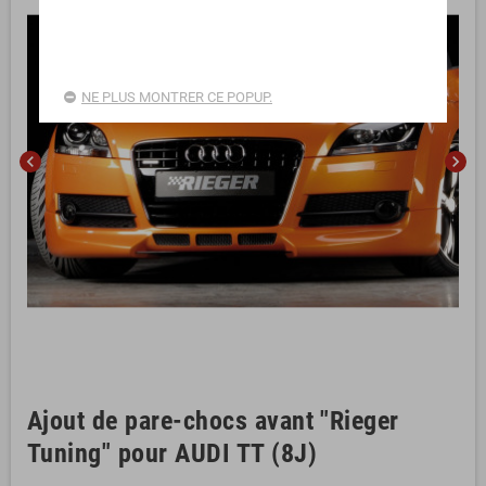
NE PLUS MONTRER CE POPUP.
chevron_left
chevron_right
Ajout de pare-chocs avant "Rieger
Tuning" pour AUDI TT (8J)