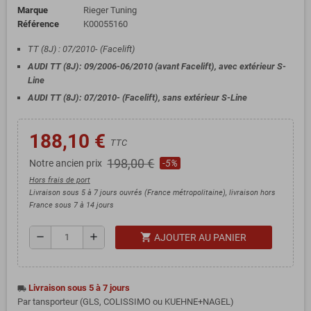
Marque
Rieger Tuning
Référence
K00055160
TT (8J) : 07/2010- (Facelift)
AUDI TT (8J): 09/2006-06/2010 (avant Facelift), avec extérieur S-
Line
AUDI TT (8J): 07/2010- (Facelift), sans extérieur S-Line
188,10 €
TTC
198,00 €
Notre ancien prix
-5%
Hors frais de port
Livraison sous 5 à 7 jours ouvrés (France métropolitaine), livraison hors
France sous 7 à 14 jours
shopping_cart
remove
add
AJOUTER AU PANIER
Livraison sous 5 à 7 jours
local_shipping
Par tansporteur (GLS, COLISSIMO ou KUEHNE+NAGEL)