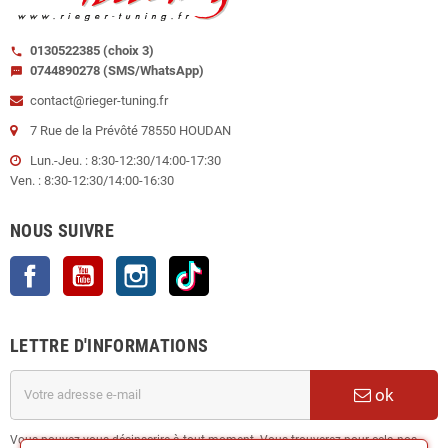
0130522385 (choix 3)
call
0744890278 (SMS/WhatsApp)
sms
contact@rieger-tuning.fr
7 Rue de la Prévôté 78550 HOUDAN
Lun.-Jeu. : 8:30-12:30/14:00-17:30
Ven. : 8:30-12:30/14:00-16:30
NOUS SUIVRE
Facebook
YouTube
Instagram
TikTok
LETTRE D'INFORMATIONS
ok
Vous pouvez vous désinscrire à tout moment. Vous trouverez pour cela nos