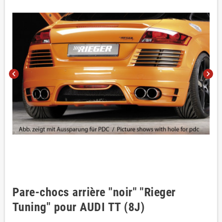
chevron_left
chevron_right
Pare-chocs arrière "noir" "Rieger
Tuning" pour AUDI TT (8J)