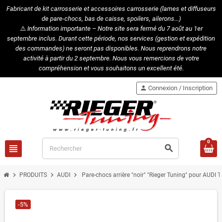
Fabricant de kit carrosserie et accessoires carrosserie (lames et diffuseurs
de pare-chocs, bas de caisse, spoilers, ailerons...)
⚠️
Information importante – Notre site sera fermé du 7 août au 1er
septembre inclus. Durant cette période, nos services (gestion et expédition
des commandes) ne seront pas disponibles. Nous reprendrons notre
activité à partir du 2 septembre. Nous vous remercions de votre
compréhension et vous souhaitons un excellent été.
person
Connexion / Inscription
0
view_headline
search
chevron_right
chevron_right
chevron_right
PRODUITS
AUDI
Pare-chocs arrière "noir" "Rieger Tuning" pour AUDI T
-5%