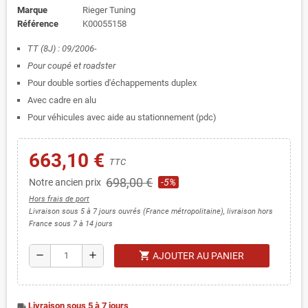
Marque
Rieger Tuning
Référence
K00055158
TT (8J) : 09/2006-
Pour coupé et roadster
Pour double sorties d'échappements duplex
Avec cadre en alu
Pour véhicules avec aide au stationnement (pdc)
663,10 €
TTC
698,00 €
Notre ancien prix
-5%
Hors frais de port
Livraison sous 5 à 7 jours ouvrés (France métropolitaine), livraison hors
France sous 7 à 14 jours
shopping_cart
remove
add
AJOUTER AU PANIER
Livraison sous 5 à 7 jours
local_shipping