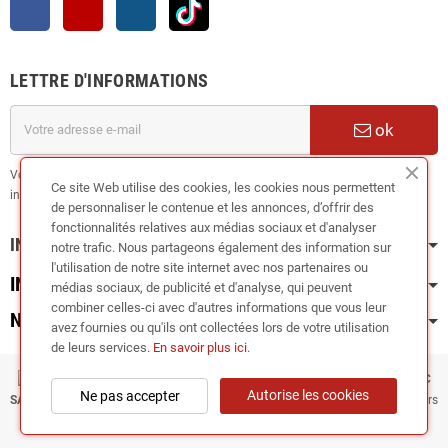
Facebook
YouTube
Instagram
TikTok
LETTRE D'INFORMATIONS
ok
Vous pouvez vous désinscrire à tout moment. Vous trouverez pour cela nos
Ce site Web utilise des cookies, les cookies nous permettent
informations de contact dans les conditions d'utilisation du site.
de personnaliser le contenue et les annonces, d’offrir des
fonctionnalités relatives aux médias sociaux et d'analyser
INFORMATION
notre trafic. Nous partageons également des information sur
l'utilisation de notre site internet avec nos partenaires ou
INFOS PRATIQUES
médias sociaux, de publicité et d'analyse, qui peuvent
combiner celles-ci avec d'autres informations que vous leur
NOS CATÉGORIES
avez fournies ou qu'ils ont collectées lors de votre utilisation
de leurs services.
En savoir plus ici
.
Copyright © 2024
RIEGER TUNING France • TUNEDYNAMIC
Autorise les cookies
Ne pas accepter
SAS
| Fabricant de kit carrosserie et accessoires carrosserie (lames et diffuseurs
de pare-chocs, bas de caisse, spoilers, ailerons...)