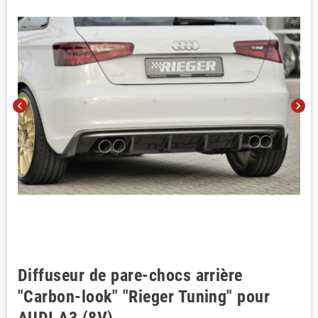
chevron_left
chevron_right
Diffuseur de pare-chocs arrière
"Carbon-look" "Rieger Tuning" pour