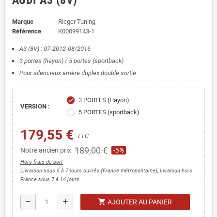
AUDI A3 (8V)
Marque
Rieger Tuning
Référence
K00099143-1
A3 (8V) : 07-2012-08/2016
3 portes (hayon) / 5 portes (sportback)
Pour silencieux arrière duplex double sortie
3 PORTES (Hayon)
check
VERSION :
5 PORTES (sportback)
179,55 €
TTC
189,00 €
Notre ancien prix
-5%
Hors frais de port
Livraison sous 5 à 7 jours ouvrés (France métropolitaine), livraison hors
France sous 7 à 14 jours
shopping_cart
remove
add
AJOUTER AU PANIER