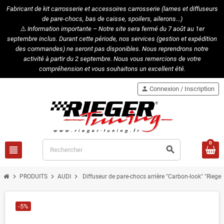
Fabricant de kit carrosserie et accessoires carrosserie (lames et diffuseurs
de pare-chocs, bas de caisse, spoilers, ailerons...)
⚠️
Information importante – Notre site sera fermé du 7 août au 1er
septembre inclus. Durant cette période, nos services (gestion et expédition
des commandes) ne seront pas disponibles. Nous reprendrons notre
activité à partir du 2 septembre. Nous vous remercions de votre
compréhension et vous souhaitons un excellent été.
person
Connexion / Inscription
0
view_headline
search
chevron_right
chevron_right
chevron_right
PRODUITS
AUDI
Diffuseur de pare-chocs arrière "Carbon-look" "Riege
-5%