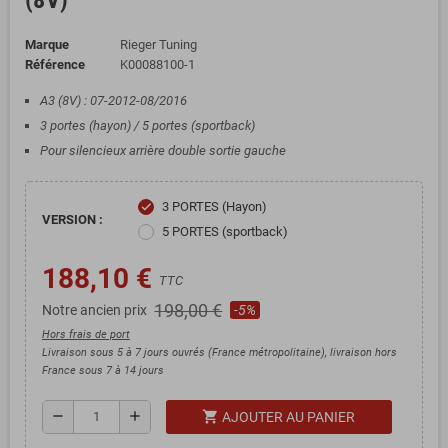
(8V)
Marque
Rieger Tuning
Référence
K00088100-1
A3 (8V) : 07-2012-08/2016
3 portes (hayon) / 5 portes (sportback)
Pour silencieux arrière double sortie gauche
3 PORTES (Hayon)
check
VERSION :
5 PORTES (sportback)
188,10 €
TTC
198,00 €
Notre ancien prix
-5%
Hors frais de port
Livraison sous 5 à 7 jours ouvrés (France métropolitaine), livraison hors
France sous 7 à 14 jours
shopping_cart
remove
add
AJOUTER AU PANIER