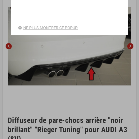
NE PLUS MONTRER CE POPUP.
chevron_left
chevron_right
Diffuseur de pare-chocs arrière "noir
brillant" "Rieger Tuning" pour AUDI A3