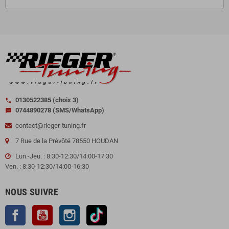
0130522385 (choix 3)
call
0744890278 (SMS/WhatsApp)
sms
contact@rieger-tuning.fr
7 Rue de la Prévôté 78550 HOUDAN
Lun.-Jeu. : 8:30-12:30/14:00-17:30
Ven. : 8:30-12:30/14:00-16:30
NOUS SUIVRE
Facebook
YouTube
Instagram
TikTok