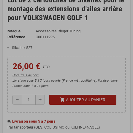
Lot de 2 cartouches de Sikaflex pour le
montage des extensions d'ailes arrière
pour VOLKSWAGEN GOLF 1
Marque
Accessoires Rieger Tuning
Référence
C00111296
Sikaflex 527
26,00 €
TTC
Hors frais de port
Livraison sous 5 à 7 jours ouvrés (France métropolitaine), livraison hors
France sous 7 à 14 jours
shopping_cart
remove
add
AJOUTER AU PANIER
Livraison sous 5 à 7 jours
local_shipping
Par tansporteur (GLS, COLISSIMO ou KUEHNE+NAGEL)