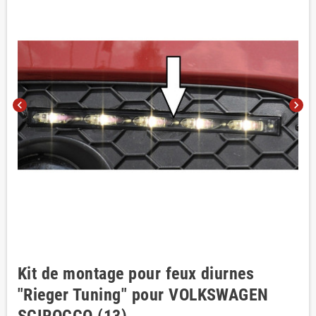
chevron_left
chevron_right
Kit de montage pour feux diurnes
"Rieger Tuning" pour VOLKSWAGEN