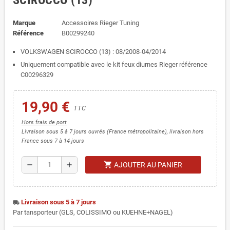
SCIROCCO (13)
Marque
Accessoires Rieger Tuning
Référence
B00299240
VOLKSWAGEN SCIROCCO (13) : 08/2008-04/2014
Uniquement compatible avec le kit feux diurnes Rieger référence
C00296329
19,90 €
TTC
Hors frais de port
Livraison sous 5 à 7 jours ouvrés (France métropolitaine), livraison hors
France sous 7 à 14 jours
shopping_cart
remove
add
AJOUTER AU PANIER
Livraison sous 5 à 7 jours
local_shipping
Par tansporteur (GLS, COLISSIMO ou KUEHNE+NAGEL)