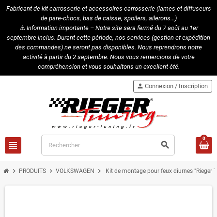
Fabricant de kit carrosserie et accessoires carrosserie (lames et diffuseurs
de pare-chocs, bas de caisse, spoilers, ailerons...)
⚠️
Information importante – Notre site sera fermé du 7 août au 1er
septembre inclus. Durant cette période, nos services (gestion et expédition
des commandes) ne seront pas disponibles. Nous reprendrons notre
activité à partir du 2 septembre. Nous vous remercions de votre
compréhension et vous souhaitons un excellent été.
person
Connexion / Inscription
0
view_headline
search
chevron_right
chevron_right
chevron_right
PRODUITS
VOLKSWAGEN
Kit de montage pour feux diurnes "Riege