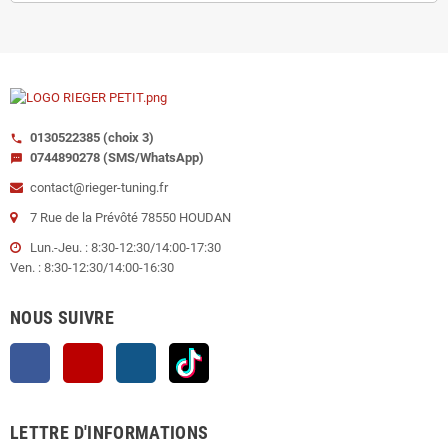
0130522385 (choix 3)
call
0744890278 (SMS/WhatsApp)
sms
contact@rieger-tuning.fr
7 Rue de la Prévôté 78550 HOUDAN
Lun.-Jeu. : 8:30-12:30/14:00-17:30
Ven. : 8:30-12:30/14:00-16:30
NOUS SUIVRE
Facebook
YouTube
Instagram
TikTok
LETTRE D'INFORMATIONS