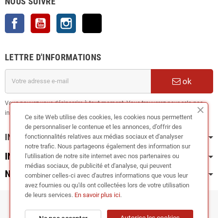
NOUS SUIVRE
Facebook
YouTube
Instagram
TikTok
LETTRE D'INFORMATIONS
ok
Vous pouvez vous désinscrire à tout moment. Vous trouverez pour cela nos
informations de contact dans les conditions d'utilisation du site.
Ce site Web utilise des cookies, les cookies nous permettent
de personnaliser le contenue et les annonces, d’offrir des
INFORMATION
fonctionnalités relatives aux médias sociaux et d'analyser
notre trafic. Nous partageons également des information sur
INFOS PRATIQUES
l'utilisation de notre site internet avec nos partenaires ou
médias sociaux, de publicité et d'analyse, qui peuvent
NOS CATÉGORIES
combiner celles-ci avec d'autres informations que vous leur
avez fournies ou qu'ils ont collectées lors de votre utilisation
de leurs services.
En savoir plus ici
.
Copyright © 2024
RIEGER TUNING France •