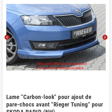
chevron_left
chevron_right
Lame "Carbon-look" pour ajout de
pare-chocs avant "Rieger Tuning" pour