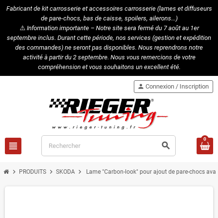
Fabricant de kit carrosserie et accessoires carrosserie (lames et diffuseurs
de pare-chocs, bas de caisse, spoilers, ailerons...)
⚠️
Information importante – Notre site sera fermé du 7 août au 1er
septembre inclus. Durant cette période, nos services (gestion et expédition
des commandes) ne seront pas disponibles. Nous reprendrons notre
activité à partir du 2 septembre. Nous vous remercions de votre
compréhension et vous souhaitons un excellent été.
person
Connexion / Inscription
0
view_headline
search
chevron_right
chevron_right
chevron_right
PRODUITS
SKODA
Lame "Carbon-look" pour ajout de pare-chocs ava