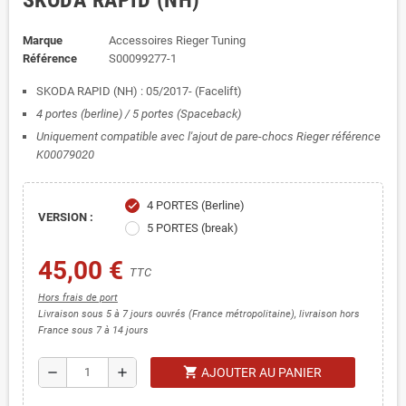
SKODA RAPID (NH)
Marque
Accessoires Rieger Tuning
Référence
S00099277-1
SKODA RAPID (NH) : 05/2017- (Facelift)
4 portes (berline) / 5 portes (Spaceback)
Uniquement compatible avec l'ajout de pare-chocs Rieger référence
K00079020
4 PORTES (Berline)
check
VERSION :
5 PORTES (break)
45,00 €
TTC
Hors frais de port
Livraison sous 5 à 7 jours ouvrés (France métropolitaine), livraison hors
France sous 7 à 14 jours
shopping_cart
remove
add
AJOUTER AU PANIER