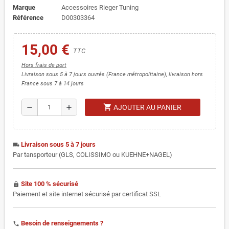
Marque
Accessoires Rieger Tuning
Référence
D00303364
15,00 €
TTC
Hors frais de port
Livraison sous 5 à 7 jours ouvrés (France métropolitaine), livraison hors
France sous 7 à 14 jours
shopping_cart
remove
add
AJOUTER AU PANIER
Livraison sous 5 à 7 jours
local_shipping
Par tansporteur (GLS, COLISSIMO ou KUEHNE+NAGEL)
Site 100 % sécurisé
https
Paiement et site internet sécurisé par certificat SSL
Besoin de renseignements ?
phone