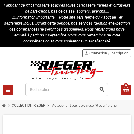
Fabricant de kit carrosserie et accessoires carrosserie (lames et diffuseurs
de pare-chocs, bas de caisse, spoilers, ailerons...)
⚠️
Information importante – Notre site sera fermé du 7 août au 1er
septembre inclus. Durant cette période, nos services (gestion et expédition
des commandes) ne seront pas disponibles. Nous reprendrons notre
activité à partir du 2 septembre. Nous vous remercions de votre
compréhension et vous souhaitons un excellent été.
person
Connexion / Inscription
0
view_headline
search
chevron_right
chevron_right
COLLECTION RIEGER
Autocollant bas de caisse "Rieger" blanc